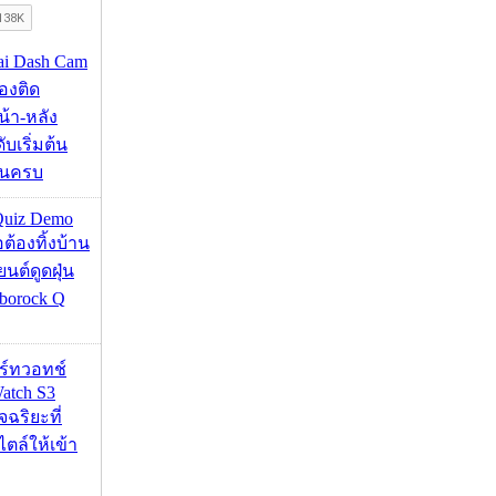
mai Dash Cam
องติด
้า-หลัง
บเริ่มต้น
ชันครบ
Quiz Demo
่อต้องทิ้งบ้าน
ยนต์ดูดฝุ่น
borock Q
าร์ทวอทช์
atch S3
จฉริยะที่
ไตล์ให้เข้า