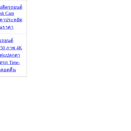
้องติดรถยนต์
ash Cam
คาประหยัด
กินราคา
รถยนต์
50 ภาพ 4K
เท่แปลกตา
รถ Time-
้ตลอดคืน