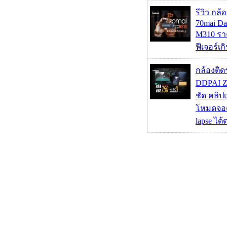
รีวิว กล
70mai D
M310 รา
ฟีเจอร์เ
กล้องติด
DDPAI Z
ชัด คลิป
โหมดจอด
lapse ได