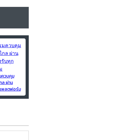
มควบคุม
กล ผ่าน
ุกแพลตฟอร์ม