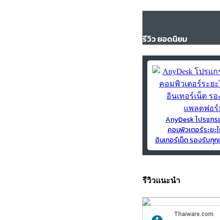
รีวิว ยอดนิยม
AnyDesk โปรแกร
คอมพิวเตอร์ระยะไ
อินเทอร์เน็ต รองรับท
รีวิวแนะนำ