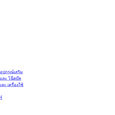
 อุปกรณ์เสริม
และ โน๊ตบุ๊ค
และ เครื่องใช้
ร์