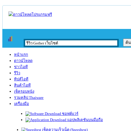
หน้าแรก
ดาวน์โหลด
ข่าวไอที
รีวิว
ทิปส์ไอที
สินค้าไอที
เช็ครอบหนัง
รวมคลิป Thaiware
เครื่องมือ
ซอฟต์แวร์
แอปพลิเคชันบนมือถือ
เช็คความเร็วเน็ต (Speedtest)