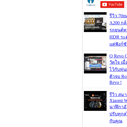
รีวิว 70
A200 กล้
รถยนต์หน
HDR ระดั
แต่ฟังก์
Q Revo 
วัดใจ เมื
ไว้กับหุ่น
ตัวจบ Ro
Revo !
รีวิว สม
Xiaomi W
นาฬิกาอั
ปรับทุกส
กับคุณ