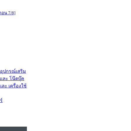
 ตอน 7/8]
 อุปกรณ์เสริม
และ โน๊ตบุ๊ค
และ เครื่องใช้
ร์