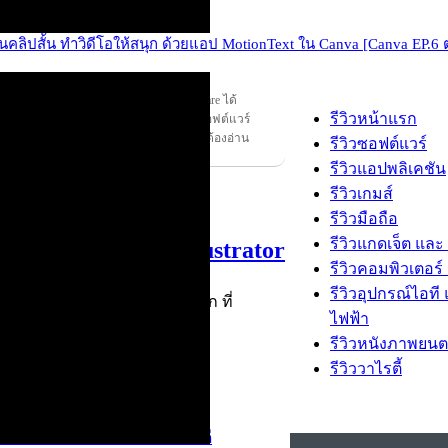
 ในคลิปสั้น ทำวิดีโอให้สนุก ด้วยแอป MotionText ใน Canva [Canva EP.6
เฉพาะอย่างยิ่ง
สินค้าไอที
ที่ทีมงาน Thaiware ได้
รีวิวหน้าแรก
สินค้าชนิดนั้นจริงๆ หรือ ทดลองใช้งานซอฟต์แวร์
กลาง ไม่มีโม้ ไม่ลำเอียง อ่านรีวิว ของจริง ต้องอ่าน
รีวิวซอฟต์แวร์
ท่านั้น !
รีวิวแอปพลิเคชัน
รีวิวเกมส์
รีวิวมือถือ
รีวิวแกดเจ็ต และ
์ เหมือน Adobe Illustrator
รีวิวคอมพิวเตอร์ 
รีวิวอุปกรณ์ไอที 
obe Illustrator เป็นทางเลือก ที่
ไฟฟ้า
รีวิวหนังภาพยนต
รีวิววาไรตี้