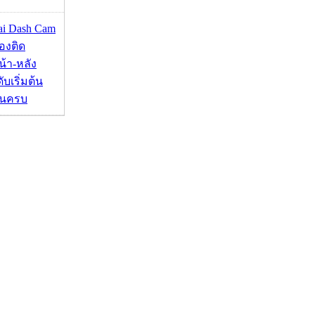
mai Dash Cam
องติด
้า-หลัง
บเริ่มต้น
ชันครบ