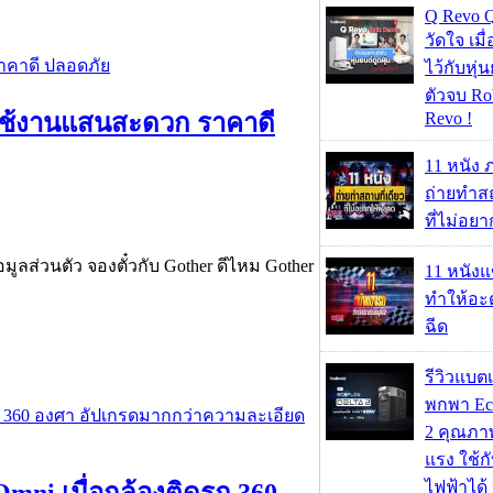
Q Revo 
วัดใจ เมื
ไว้กับหุ่น
ตัวจบ Ro
Revo !
ี่ใช้งานแสนสะดวก ราคาดี
11 หนัง 
ถ่ายทำสถ
ที่ไม่อย
อมูลส่วนตัว จองตั๋วกับ Gother ดีไหม Gother
11 หนังแ
ทำให้อะด
ฉีด
รีวิวแบต
พกพา Eco
2 คุณภา
แรง ใช้กั
ไฟฟ้าได้