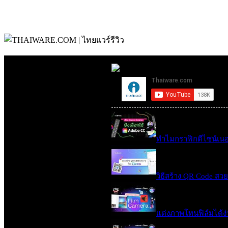
ทำไมกราฟิกดีไซน์เนอร์ 
วิธีสร้าง QR Code สว
แต่งภาพโทนฟิล์มได้ง่