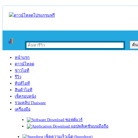
หน้าแรก
ดาวน์โหลด
ข่าวไอที
รีวิว
ทิปส์ไอที
สินค้าไอที
เช็ครอบหนัง
รวมคลิป Thaiware
เครื่องมือ
ซอฟต์แวร์
แอปพลิเคชันบนมือถือ
เช็คความเร็วเน็ต (Speedtest)