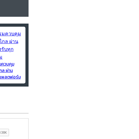
มควบคุม
กล ผ่าน
ุกแพลตฟอร์ม