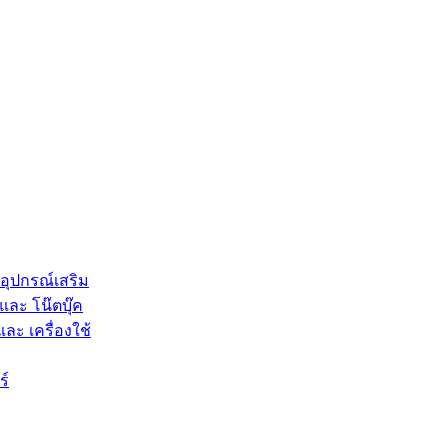
 อุปกรณ์เสริม
และ โน๊ตบุ๊ค
และ เครื่องใช้
ร์