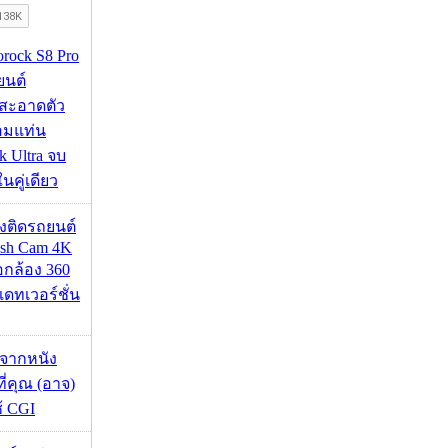
orock S8 Pro
นยนต์
สะอาดตัว
อมแท่น
 Ultra จบ
นคู่เดียว
้องติดรถยนต์
ash Cam 4K
่อกล้อง 360
เดทเวอร์ชั่น
้จากหนัง
 ที่คุณ (อาจ)
ช้ CGI