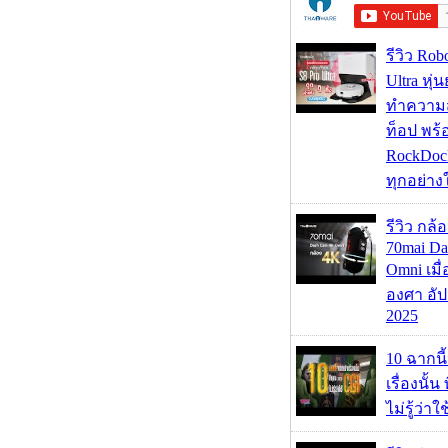
รีวิว Rob
Ultra หุ่
ทำความ
ท็อป พร้
RockDock
ทุกอย่างใ
รีวิว กล
70mai D
Omni เมื
องศา อัป
2025
10 ฉากนี
เรื่องนั้น
ไม่รู้ว่าใ