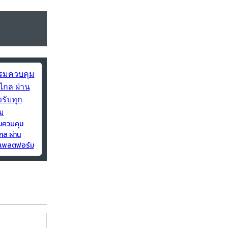
มควบคุม
กล ผ่าน
ุกแพลตฟอร์ม