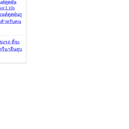
นต์ดูดฝุ่น
ot L10s
ยนต์ดูดฝุ่นถู
จบสำหรับคน
ข่งรถ ที่จะ
รีนาลีนสูบ