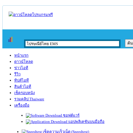
หน้าแรก
ดาวน์โหลด
ข่าวไอที
รีวิว
ทิปส์ไอที
สินค้าไอที
เช็ครอบหนัง
รวมคลิป Thaiware
เครื่องมือ
ซอฟต์แวร์
แอปพลิเคชันบนมือถือ
เช็คความเร็วเน็ต (Speedtest)