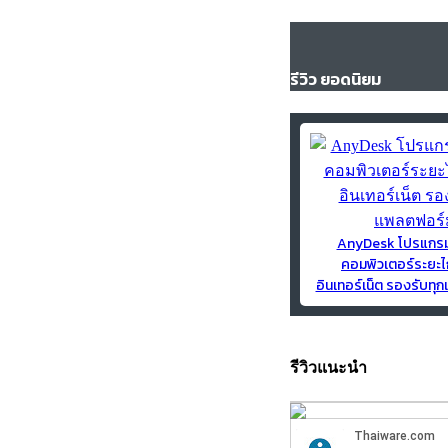
รีวิว ยอดนิยม
AnyDesk โปรแกร
คอมพิวเตอร์ระยะไ
อินเทอร์เน็ต รองรับท
รีวิวแนะนำ