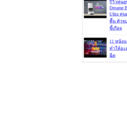
รีวิวหุ่นย
Dreame B
Ultra หุ่น
พื้น ตัว
ขี้เกียจ
11 หนังแ
ทำให้อะด
ฉีด