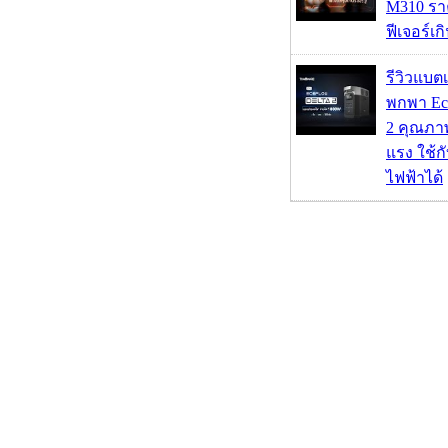
M310 รา
ฟีเจอร์เ
รีวิวแบต
พกพา Eco
2 คุณภา
แรง ใช้กั
ไฟฟ้าได้