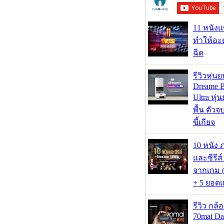
11 หนังแ
ทำให้อะด
ฉีด
รีวิวหุ่นย
Dreame B
Ultra หุ่น
พื้น ตัว
ขี้เกียจ
10 หนัง 
และซีรีส์
จากเกม (
+ 5 ยอดแ
รีวิว กล
70mai D