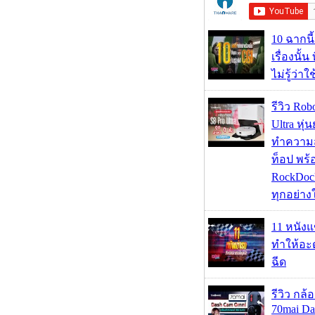
10 ฉากนี
เรื่องนั้น
ไม่รู้ว่าใ
รีวิว Rob
Ultra หุ่
ทำความ
ท็อป พร้
RockDock
ทุกอย่างใ
11 หนังแ
ทำให้อะด
ฉีด
รีวิว กล
70mai D