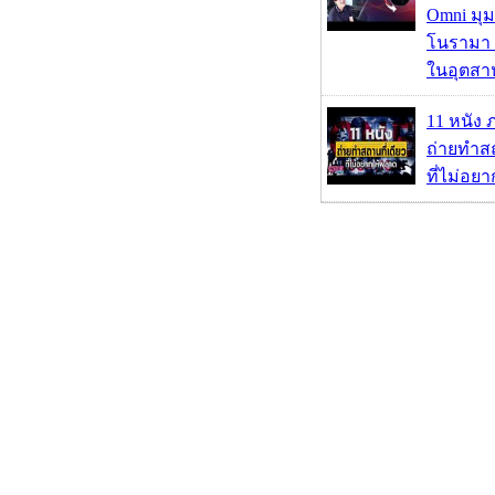
Omni มุ
โนรามา 
ในอุตสา
11 หนัง 
ถ่ายทำสถ
ที่ไม่อย