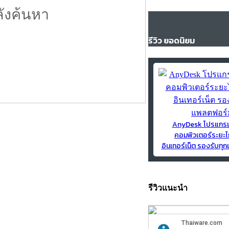
ลังค้นหา
รีวิว ยอดนิยม
AnyDesk โปรแกร
คอมพิวเตอร์ระยะไ
อินเทอร์เน็ต รองรับท
รีวิวแนะนำ