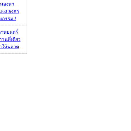
มมองพา
360 องศา
หกรรม !
ภาพยนตร์
านที่เดียว
ากให้พลาด