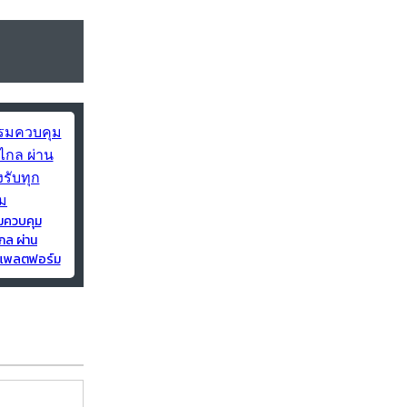
มควบคุม
กล ผ่าน
ุกแพลตฟอร์ม