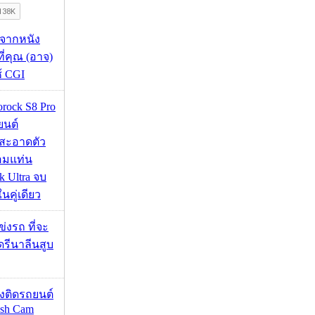
้จากหนัง
 ที่คุณ (อาจ)
ช้ CGI
orock S8 Pro
นยนต์
สะอาดตัว
อมแท่น
 Ultra จบ
นคู่เดียว
ข่งรถ ที่จะ
รีนาลีนสูบ
้องติดรถยนต์
ash Cam