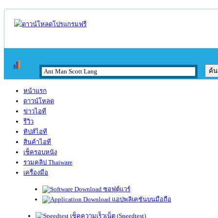
หน้าแรก
ดาวน์โหลด
ข่าวไอที
รีวิว
ทิปส์ไอที
สินค้าไอที
เช็ครอบหนัง
รวมคลิป Thaiware
เครื่องมือ
ซอฟต์แวร์
แอปพลิเคชันบนมือถือ
เช็คความเร็วเน็ต (Speedtest)