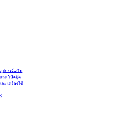
 อุปกรณ์เสริม
และ โน๊ตบุ๊ค
และ เครื่องใช้
ร์