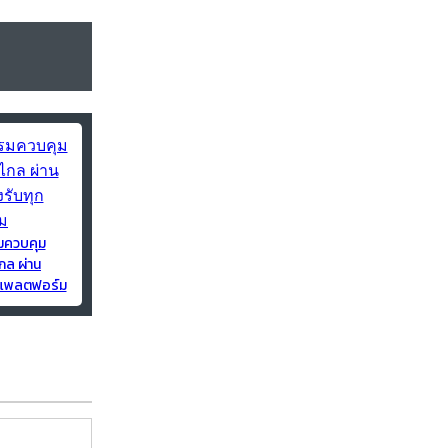
มควบคุม
กล ผ่าน
ุกแพลตฟอร์ม