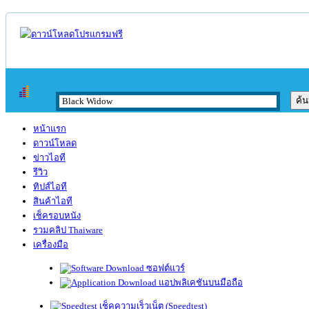
หน้าแรก
ดาวน์โหลด
ข่าวไอที
รีวิว
ทิปส์ไอที
สินค้าไอที
เช็ครอบหนัง
รวมคลิป Thaiware
เครื่องมือ
ซอฟต์แวร์
แอปพลิเคชันบนมือถือ
เช็คความเร็วเน็ต (Speedtest)