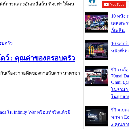
เสน่ห์การแสดงอันเหลือล้น ที่จะทำให้คน
10 หนัง 
เพลงเพราะ
ก็เพลิน
10 ฉากด
หนังที่น่
โดว์ : คุณค่าของครอบครัว
รีวิว กล
ว กับเรื่องราวอดีตของสายลับสาว นาตาชา
70mai D
Omni มุ
โนรามา 
ในอุตสา
รีวิวแบต
พกพา Eco
2 คุณภา