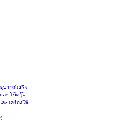
 อุปกรณ์เสริม
และ โน๊ตบุ๊ค
และ เครื่องใช้
ร์