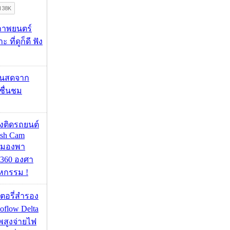
ภาพยนตร์
 ที่ดูก็ดี ฟัง
้นสดจาก
าชื่นชม
้องติดรถยนต์
ash Cam
มมองพา
360 องศา
หกรรม !
เตอรี่สำรอง
flow Delta
พสูงจ่ายไฟ