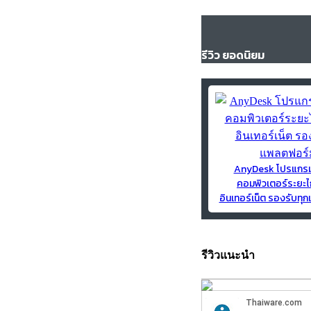
รีวิว ยอดนิยม
AnyDesk โปรแกร
คอมพิวเตอร์ระยะไ
อินเทอร์เน็ต รองรับท
รีวิวแนะนำ