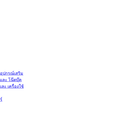
 อุปกรณ์เสริม
และ โน๊ตบุ๊ค
และ เครื่องใช้
ร์