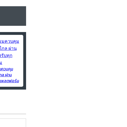
มควบคุม
กล ผ่าน
ุกแพลตฟอร์ม