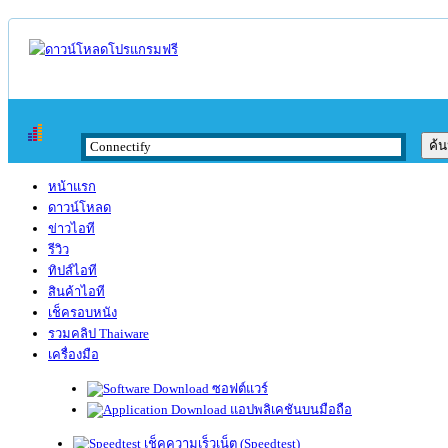
หน้าแรก
ดาวน์โหลด
ข่าวไอที
รีวิว
ทิปส์ไอที
สินค้าไอที
เช็ครอบหนัง
รวมคลิป Thaiware
เครื่องมือ
ซอฟต์แวร์
แอปพลิเคชันบนมือถือ
เช็คความเร็วเน็ต (Speedtest)