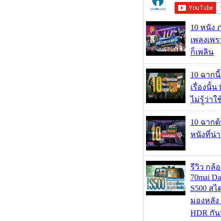
10 หนัง 
เพลงเพราะ
ก็เพลิน
10 ฉากนี
เรื่องนั้น
ไม่รู้ว่าใ
10 ฉากด
หนังที่น่
รีวิว กล
70mai D
S500 สไ
มองหลัง 
HDR กัน