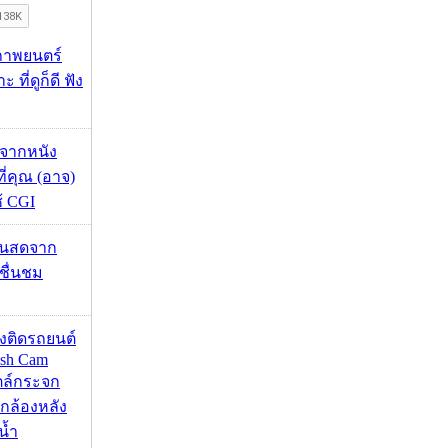
ภาพยนตร์
 ที่ดูก็ดี ฟัง
้จากหนัง
 ที่คุณ (อาจ)
ช้ CGI
้นสดจาก
าชื่นชม
้องติดรถยนต์
ash Cam
ตล์กระจก
กล้องหลัง
น้ำ