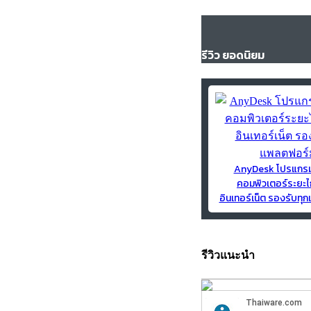
รีวิว ยอดนิยม
AnyDesk โปรแกร
คอมพิวเตอร์ระยะไ
อินเทอร์เน็ต รองรับท
รีวิวแนะนำ