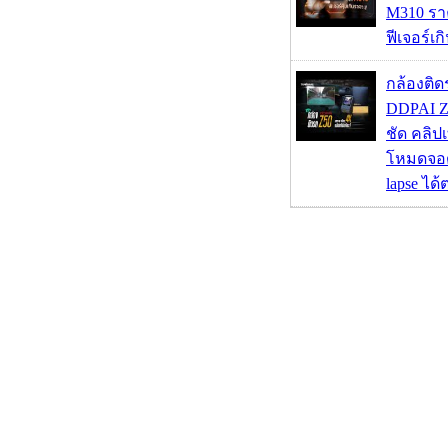
M310 รา
ฟีเจอร์เ
กล้องติด
DDPAI Z
ชัด คลิป
โหมดจอด
lapse ได