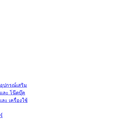
 อุปกรณ์เสริม
และ โน๊ตบุ๊ค
และ เครื่องใช้
ร์