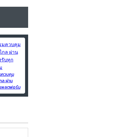
มควบคุม
กล ผ่าน
ุกแพลตฟอร์ม