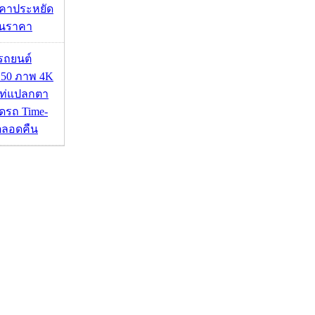
คาประหยัด
กินราคา
รถยนต์
50 ภาพ 4K
เท่แปลกตา
รถ Time-
้ตลอดคืน