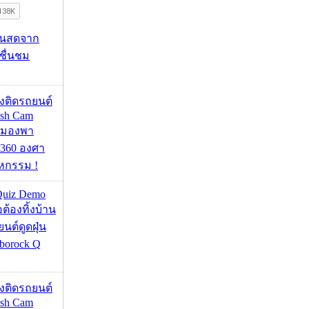
้นสดจาก
าชื่นชม
้องติดรถยนต์
ash Cam
มมองพา
360 องศา
หกรรม !
Quiz Demo
่อต้องทิ้งบ้าน
ยนต์ดูดฝุ่น
borock Q
้องติดรถยนต์
ash Cam