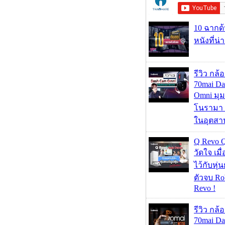
10 ฉากด
หนังที่น่
รีวิว กล
70mai D
Omni มุ
โนรามา 
ในอุตสา
Q Revo 
วัดใจ เมื
ไว้กับหุ่น
ตัวจบ Ro
Revo !
รีวิว กล
70mai D