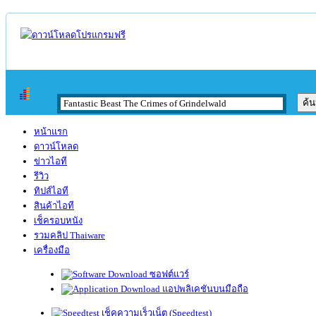
หน้าแรก
ดาวน์โหลด
ข่าวไอที
รีวิว
ทิปส์ไอที
สินค้าไอที
เช็ครอบหนัง
รวมคลิป Thaiware
เครื่องมือ
ซอฟต์แวร์
แอปพลิเคชันบนมือถือ
เช็คความเร็วเน็ต (Speedtest)