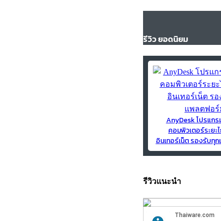
รีวิว ยอดนิยม
AnyDesk โปรแกร
คอมพิวเตอร์ระยะไ
อินเทอร์เน็ต รองรับท
รีวิวแนะนำ