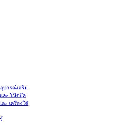
 อุปกรณ์เสริม
และ โน๊ตบุ๊ค
และ เครื่องใช้
ร์