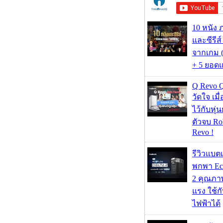
10 หนัง 
และซีรีส์
จากเกม (
+ 5 ยอดแ
Q Revo 
วัดใจ เมื
ไว้กับหุ่น
ตัวจบ Ro
Revo !
รีวิวแบต
พกพา Eco
2 คุณภา
แรง ใช้กั
ไฟฟ้าได้