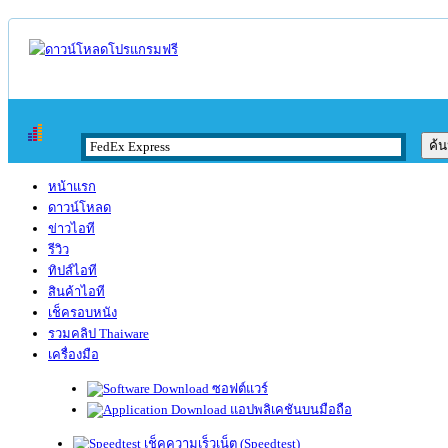
หน้าแรก
ดาวน์โหลด
ข่าวไอที
รีวิว
ทิปส์ไอที
สินค้าไอที
เช็ครอบหนัง
รวมคลิป Thaiware
เครื่องมือ
ซอฟต์แวร์
แอปพลิเคชันบนมือถือ
เช็คความเร็วเน็ต (Speedtest)