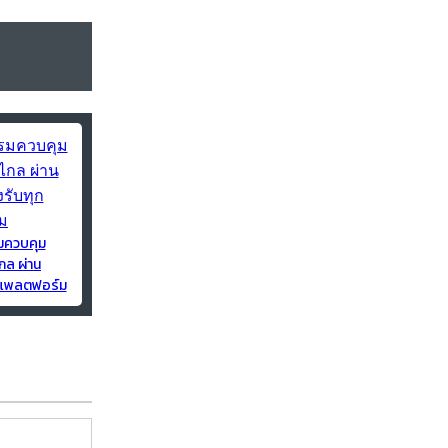
มควบคุม
กล ผ่าน
ุกแพลตฟอร์ม