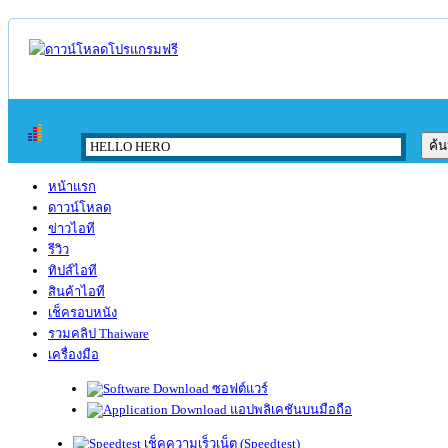
หน้าแรก
ดาวน์โหลด
ข่าวไอที
รีวิว
ทิปส์ไอที
สินค้าไอที
เช็ครอบหนัง
รวมคลิป Thaiware
เครื่องมือ
ซอฟต์แวร์
แอปพลิเคชันบนมือถือ
เช็คความเร็วเน็ต (Speedtest)