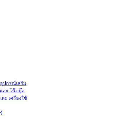
 อุปกรณ์เสริม
และ โน๊ตบุ๊ค
และ เครื่องใช้
ร์