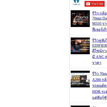
รีวิว กล
70mai D
M310 รา
ฟีเจอร์เ
รีวิวหูฟั
EDIFIE
ดีไซน์รา
มี ANC ท
ราคา
รีวิว 70
A200 กล้
รถยนต์หน
HDR ระดั
แต่ฟังก์