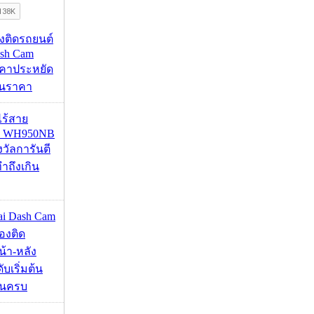
้องติดรถยนต์
ash Cam
คาประหยัด
กินราคา
งไร้สาย
R WH950NB
งวัลการันตี
ำถึงเกิน
mai Dash Cam
องติด
้า-หลัง
บเริ่มต้น
ชันครบ