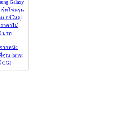
msung Galaxy
ร์ทโฟนรุ่น
คเบอร์ใหญ่
นราคาไม่
00 บาท
้จากหนัง
 ที่คุณ (อาจ)
ช้ CGI