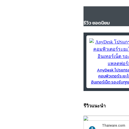
รีวิว ยอดนิยม
AnyDesk โปรแกร
คอมพิวเตอร์ระยะไ
อินเทอร์เน็ต รองรับท
รีวิวแนะนำ