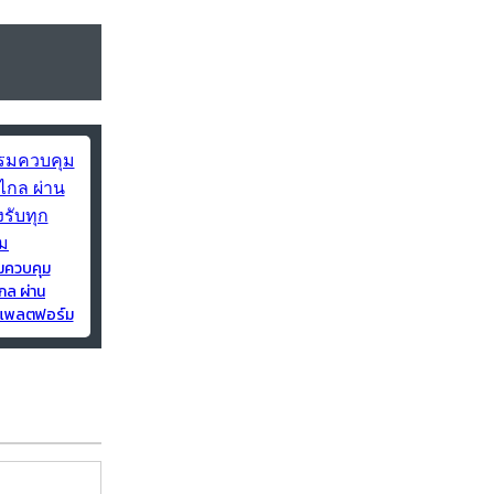
มควบคุม
กล ผ่าน
ุกแพลตฟอร์ม