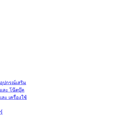
 อุปกรณ์เสริม
และ โน๊ตบุ๊ค
และ เครื่องใช้
ร์