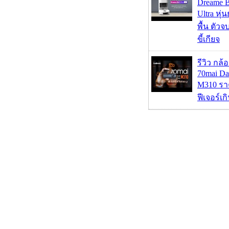
Dreame B
Ultra หุ่น
พื้น ตัว
ขี้เกียจ
รีวิว กล
70mai D
M310 รา
ฟีเจอร์เ