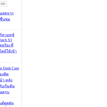
้นสดจาก
าชื่นชม
าร์ทวอทช์
atch S3
จฉริยะที่
ไตล์ให้เข้า
mai Dash Cam
องติด
้า-หลัง
บเริ่มต้น
ชันครบ
นต์ดูดฝุ่น