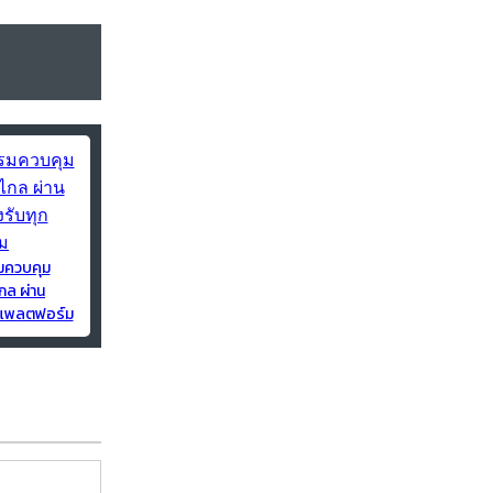
มควบคุม
กล ผ่าน
ุกแพลตฟอร์ม