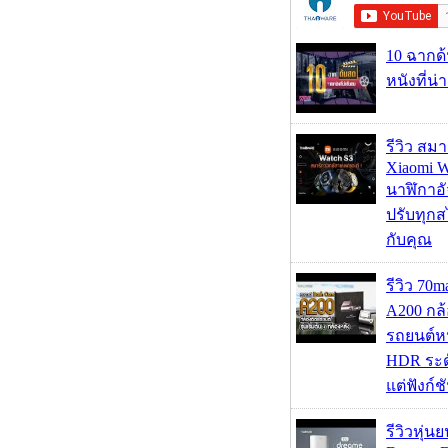
10 ฉากด
หนังที่น่
รีวิว สม
Xiaomi W
นาฬิกาอั
ปรับทุกส
กับคุณ
รีวิว 70
A200 กล้
รถยนต์หน
HDR ระดั
แต่ฟังก์
รีวิวหุ่นย