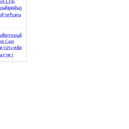
ot L10s
ยนต์ดูดฝุ่นถู
จบสำหรับคน
้องติดรถยนต์
ash Cam
คาประหยัด
กินราคา