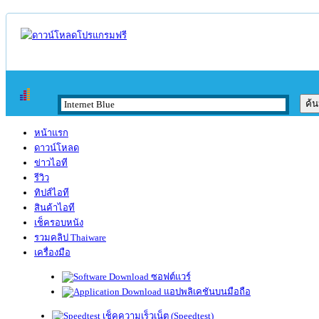
หน้าแรก
ดาวน์โหลด
ข่าวไอที
รีวิว
ทิปส์ไอที
สินค้าไอที
เช็ครอบหนัง
รวมคลิป Thaiware
เครื่องมือ
ซอฟต์แวร์
แอปพลิเคชันบนมือถือ
เช็คความเร็วเน็ต (Speedtest)