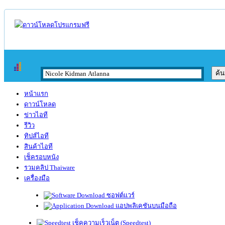
หน้าแรก
ดาวน์โหลด
ข่าวไอที
รีวิว
ทิปส์ไอที
สินค้าไอที
เช็ครอบหนัง
รวมคลิป Thaiware
เครื่องมือ
ซอฟต์แวร์
แอปพลิเคชันบนมือถือ
เช็คความเร็วเน็ต (Speedtest)