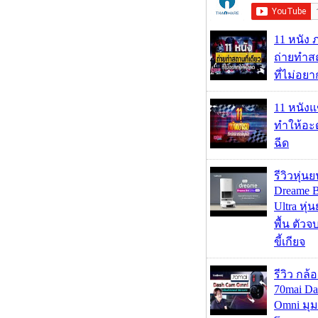
11 หนัง 
ถ่ายทำสถ
ที่ไม่อย
11 หนังแ
ทำให้อะด
ฉีด
รีวิวหุ่นย
Dreame B
Ultra หุ่น
พื้น ตัว
ขี้เกียจ
รีวิว กล
70mai D
Omni มุ