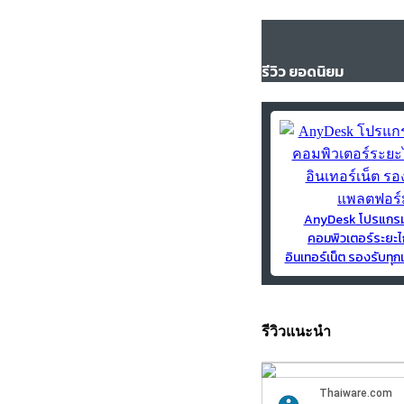
รีวิว ยอดนิยม
AnyDesk โปรแกร
คอมพิวเตอร์ระยะไ
อินเทอร์เน็ต รองรับท
รีวิวแนะนำ