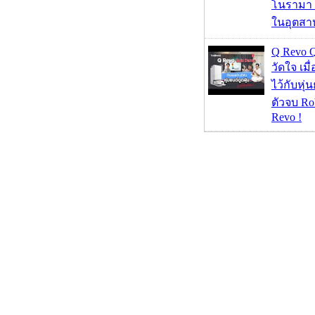
โนรามา 
ในอุตสา
Q Revo 
วัดใจ เมื
ไว้กับหุ่น
ตัวจบ Ro
Revo !