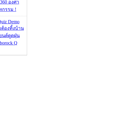
360 องศา
หกรรม !
Quiz Demo
่อต้องทิ้งบ้าน
ยนต์ดูดฝุ่น
borock Q