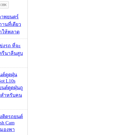
ภาพยนตร์
านที่เดียว
ากให้พลาด
ข่งรถ ที่จะ
รีนาลีนสูบ
นต์ดูดฝุ่น
ot L10s
ยนต์ดูดฝุ่นถู
จบสำหรับคน
้องติดรถยนต์
ash Cam
มมองพา