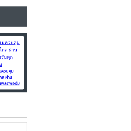
มควบคุม
กล ผ่าน
ุกแพลตฟอร์ม