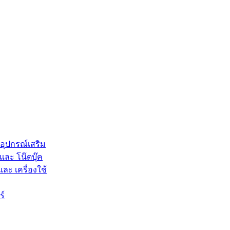
 อุปกรณ์เสริม
และ โน๊ตบุ๊ค
และ เครื่องใช้
ร์