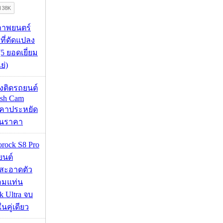
ภาพยนตร์
 ที่ดัดแปลง
5 ยอดเยี่ยม
ย่)
้องติดรถยนต์
ash Cam
คาประหยัด
กินราคา
orock S8 Pro
นยนต์
สะอาดตัว
อมแท่น
 Ultra จบ
นคู่เดียว