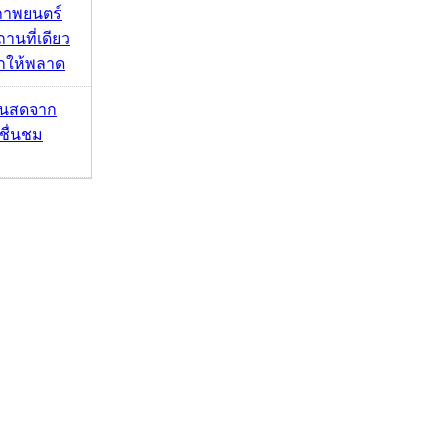
ภาพยนตร์
านที่เดียว
ากให้พลาด
้นสดจาก
าชื่นชม