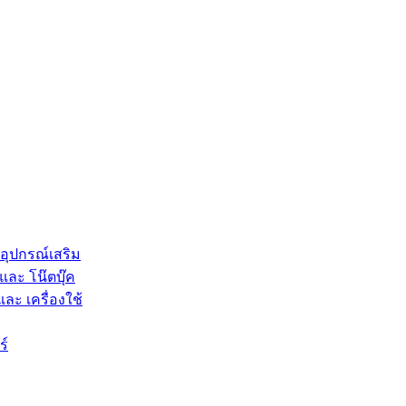
 อุปกรณ์เสริม
และ โน๊ตบุ๊ค
และ เครื่องใช้
ร์