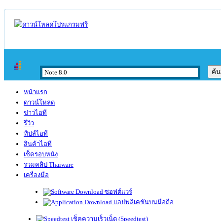
หน้าแรก
ดาวน์โหลด
ข่าวไอที
รีวิว
ทิปส์ไอที
สินค้าไอที
เช็ครอบหนัง
รวมคลิป Thaiware
เครื่องมือ
ซอฟต์แวร์
แอปพลิเคชันบนมือถือ
เช็คความเร็วเน็ต (Speedtest)