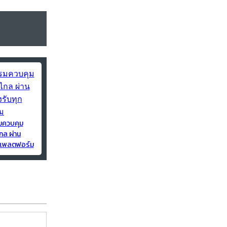
มควบคุม
กล ผ่าน
ุกแพลตฟอร์ม