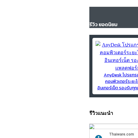
รีวิว ยอดนิยม
AnyDesk โปรแกร
คอมพิวเตอร์ระยะไ
อินเทอร์เน็ต รองรับท
รีวิวแนะนำ