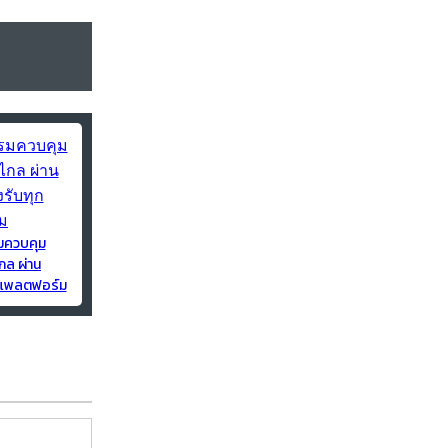
มควบคุม
กล ผ่าน
ุกแพลตฟอร์ม