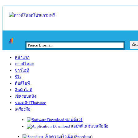
หน้าแรก
ดาวน์โหลด
ข่าวไอที
รีวิว
ทิปส์ไอที
สินค้าไอที
เช็ครอบหนัง
รวมคลิป Thaiware
เครื่องมือ
ซอฟต์แวร์
แอปพลิเคชันบนมือถือ
เช็คความเร็วเน็ต (Speedtest)