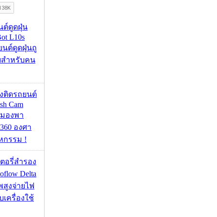
นต์ดูดฝุ่น
ot L10s
ยนต์ดูดฝุ่นถู
จบสำหรับคน
้องติดรถยนต์
ash Cam
มมองพา
360 องศา
หกรรม !
เตอรี่สำรอง
flow Delta
พสูงจ่ายไฟ
บเครื่องใช้