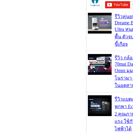
รีวิวหุ่นย
Dreame B
Ultra หุ่น
พื้น ตัว
ขี้เกียจ
รีวิว กล
70mai D
Omni มุ
โนรามา 
ในอุตสา
รีวิวแบต
พกพา Eco
2 คุณภา
แรง ใช้กั
ไฟฟ้าได้