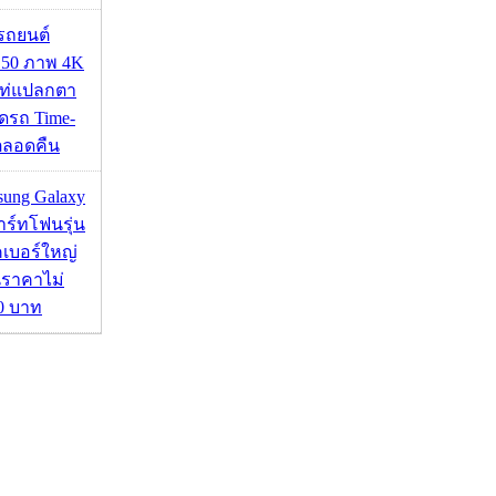
รถยนต์
50 ภาพ 4K
เท่แปลกตา
รถ Time-
้ตลอดคืน
msung Galaxy
ร์ทโฟนรุ่น
คเบอร์ใหญ่
นราคาไม่
00 บาท