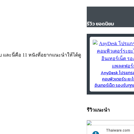
รีวิว ยอดนิยม
ลับ และนี่คือ 11 หนังที่อยากแนะนำให้ได้ดู
AnyDesk โปรแกร
คอมพิวเตอร์ระยะไ
อินเทอร์เน็ต รองรับท
รีวิวแนะนำ