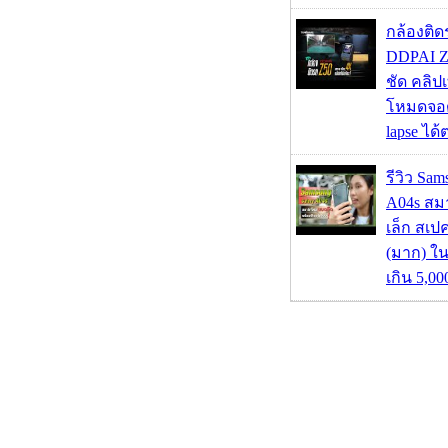
กล้องติด
DDPAI Z
ชัด คลิป
โหมดจอด
lapse ได
รีวิว Sa
A04s สมา
เล็ก สเป
(มาก) ใ
เกิน 5,0