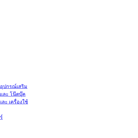
 อุปกรณ์เสริม
และ โน๊ตบุ๊ค
และ เครื่องใช้
ร์