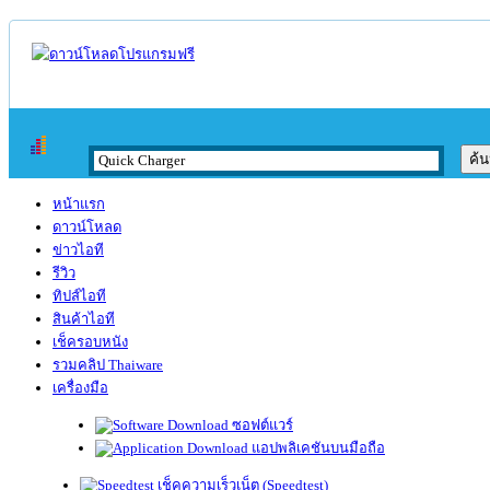
หน้าแรก
ดาวน์โหลด
ข่าวไอที
รีวิว
ทิปส์ไอที
สินค้าไอที
เช็ครอบหนัง
รวมคลิป Thaiware
เครื่องมือ
ซอฟต์แวร์
แอปพลิเคชันบนมือถือ
เช็คความเร็วเน็ต (Speedtest)