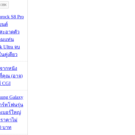
orock S8 Pro
นยนต์
สะอาดตัว
อมแท่น
 Ultra จบ
นคู่เดียว
้จากหนัง
 ที่คุณ (อาจ)
ช้ CGI
msung Galaxy
ร์ทโฟนรุ่น
คเบอร์ใหญ่
นราคาไม่
00 บาท