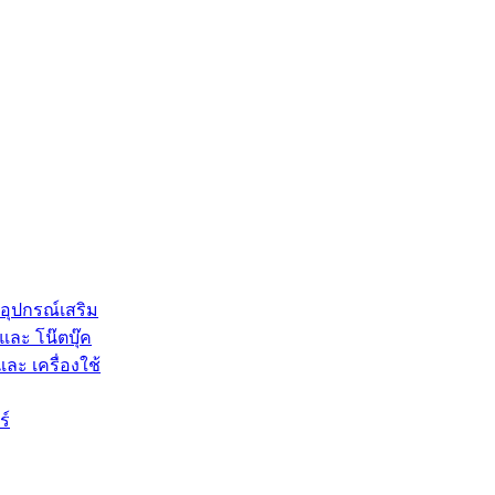
 อุปกรณ์เสริม
และ โน๊ตบุ๊ค
และ เครื่องใช้
ร์