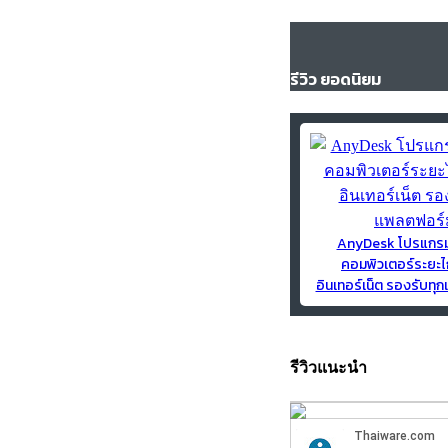
รีวิว ยอดนิยม
AnyDesk โปรแกร
คอมพิวเตอร์ระยะไ
อินเทอร์เน็ต รองรับท
รีวิวแนะนำ