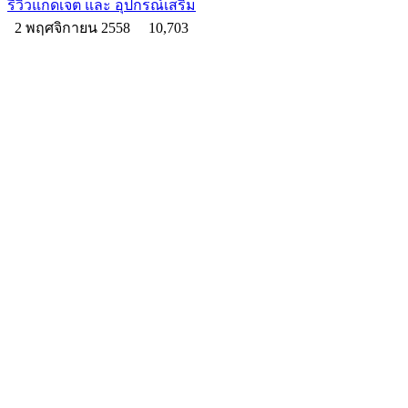
รีวิวแกดเจ็ต และ อุปกรณ์เสริม
2 พฤศจิกายน 2558
10,703