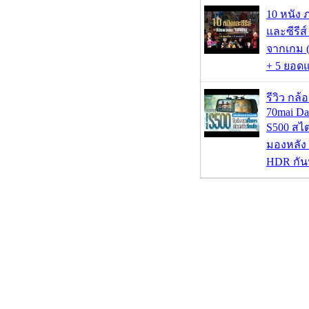
10 หนัง 
และซีรีส์
จากเกม (
+ 5 ยอดแ
รีวิว กล
70mai D
S500 สไ
มองหลัง 
HDR กัน