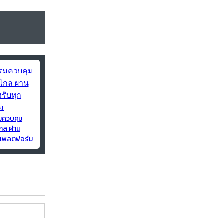
มควบคุม
กล ผ่าน
ุกแพลตฟอร์ม