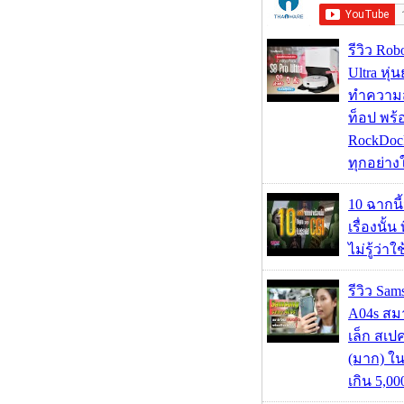
รีวิว Rob
Ultra หุ่
ทำความ
ท็อป พร้
RockDock
ทุกอย่างใ
10 ฉากนี
เรื่องนั้น
ไม่รู้ว่าใ
รีวิว Sa
A04s สมา
เล็ก สเป
(มาก) ใ
เกิน 5,0