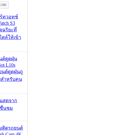
าร์ทวอทช์
atch S3
จฉริยะที่
ไตล์ให้เข้า
นต์ดูดฝุ่น
ot L10s
ยนต์ดูดฝุ่นถู
จบสำหรับคน
้นสดจาก
าชื่นชม
้องติดรถยนต์
ash Cam 4K