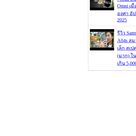
Omni เมื
องศา อัป
2025
รีวิว Sa
A04s สมา
เล็ก สเป
(มาก) ใ
เกิน 5,0