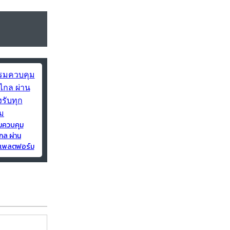
มควบคุม
กล ผ่าน
ุกแพลตฟอร์ม