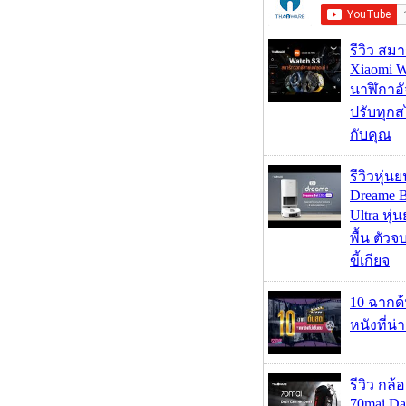
รีวิว สม
Xiaomi W
นาฬิกาอั
ปรับทุกส
กับคุณ
รีวิวหุ่นย
Dreame B
Ultra หุ่น
พื้น ตัว
ขี้เกียจ
10 ฉากด
หนังที่น่
รีวิว กล
70mai D