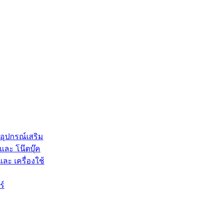
 อุปกรณ์เสริม
และ โน๊ตบุ๊ค
และ เครื่องใช้
ร์