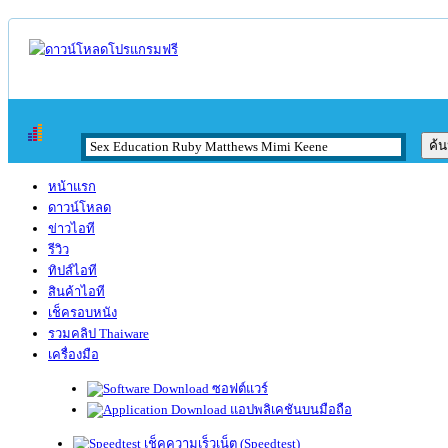
หน้าแรก
ดาวน์โหลด
ข่าวไอที
รีวิว
ทิปส์ไอที
สินค้าไอที
เช็ครอบหนัง
รวมคลิป Thaiware
เครื่องมือ
ซอฟต์แวร์
แอปพลิเคชันบนมือถือ
เช็คความเร็วเน็ต (Speedtest)