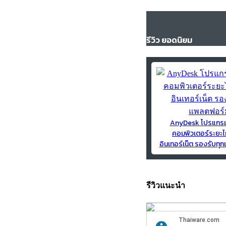
รีวิว ยอดนิยม
AnyDesk โปรแกร
คอมพิวเตอร์ระยะไ
อินเทอร์เน็ต รองรับท
รีวิวแนะนำ