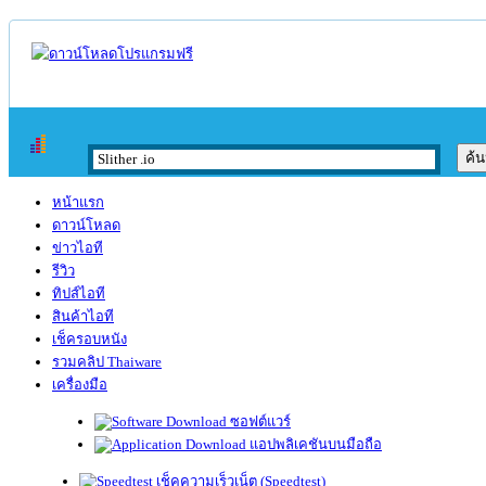
หน้าแรก
ดาวน์โหลด
ข่าวไอที
รีวิว
ทิปส์ไอที
สินค้าไอที
เช็ครอบหนัง
รวมคลิป Thaiware
เครื่องมือ
ซอฟต์แวร์
แอปพลิเคชันบนมือถือ
เช็คความเร็วเน็ต (Speedtest)