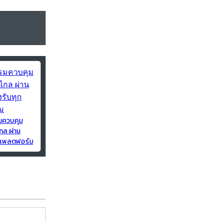
มควบคุม
กล ผ่าน
ุกแพลตฟอร์ม