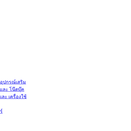
 อุปกรณ์เสริม
และ โน๊ตบุ๊ค
และ เครื่องใช้
ร์