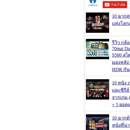
10 ฉากส
แห่งโลก
รีวิว กล
70mai D
S500 สไ
มองหลัง 
HDR กัน
10 หนัง 
และซีรีส์
จากเกม (
+ 5 ยอดแ
10 ฉากด
หนังที่น่