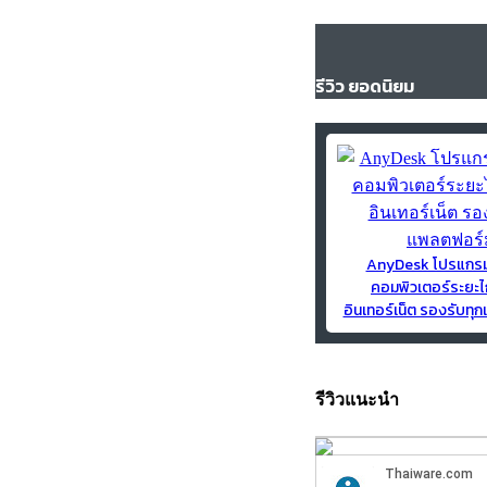
รีวิว ยอดนิยม
AnyDesk โปรแกร
คอมพิวเตอร์ระยะไ
อินเทอร์เน็ต รองรับท
รีวิวแนะนำ