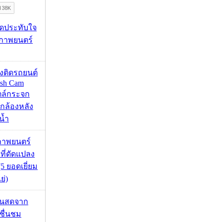
ุดประทับใจ
ภาพยนตร์
้องติดรถยนต์
ash Cam
ตล์กระจก
กล้องหลัง
น้ำ
ภาพยนตร์
 ที่ดัดแปลง
5 ยอดเยี่ยม
ย่)
้นสดจาก
าชื่นชม