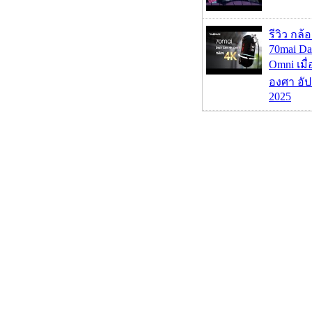
รีวิว กล
70mai D
Omni เมื
องศา อัป
2025