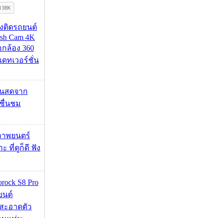
้องติดรถยนต์
ash Cam 4K
่อกล้อง 360
เดทเวอร์ชั่น
้นสดจาก
าชื่นชม
ภาพยนตร์
 ที่ดูก็ดี ฟัง
orock S8 Pro
นยนต์
สะอาดตัว