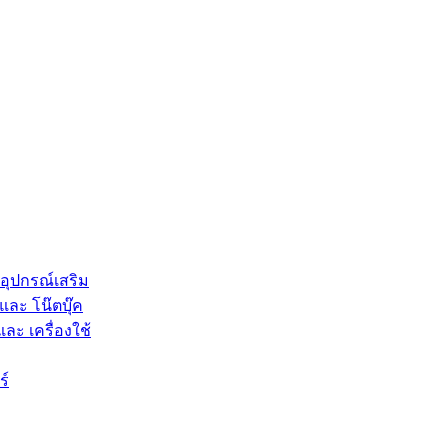
 อุปกรณ์เสริม
และ โน๊ตบุ๊ค
และ เครื่องใช้
ร์