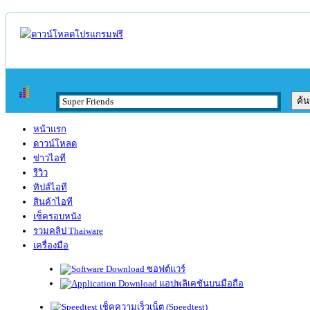
หน้าแรก
ดาวน์โหลด
ข่าวไอที
รีวิว
ทิปส์ไอที
สินค้าไอที
เช็ครอบหนัง
รวมคลิป Thaiware
เครื่องมือ
ซอฟต์แวร์
แอปพลิเคชันบนมือถือ
เช็คความเร็วเน็ต (Speedtest)