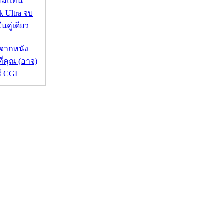
อมแท่น
 Ultra จบ
นคู่เดียว
้จากหนัง
 ที่คุณ (อาจ)
ช้ CGI