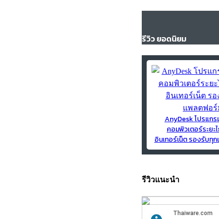
รีวิว ยอดนิยม
AnyDesk โปรแกร
คอมพิวเตอร์ระยะไ
อินเทอร์เน็ต รองรับท
รีวิวแนะนำ