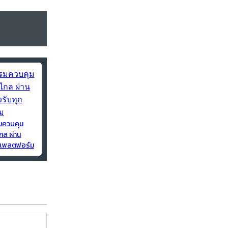
มควบคุม
กล ผ่าน
ุกแพลตฟอร์ม