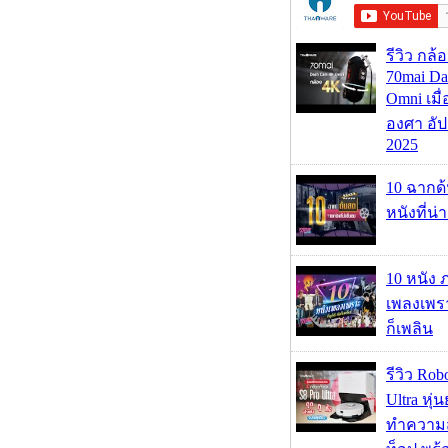
รีวิว กล
70mai D
Omni เมื
องศา อัป
2025
10 ฉากด
หนังที่น่
10 หนัง 
เพลงเพราะ
ก็เพลิน
รีวิว Rob
Ultra หุ่
ทำความ