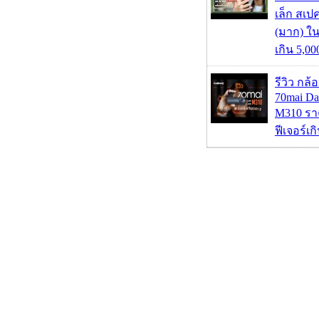
เล็ก สเป
(มาก) ใ
เกิน 5,0
รีวิว กล
70mai D
M310 รา
ฟีเจอร์เ