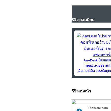
รีวิว ยอดนิยม
AnyDesk โปรแกร
คอมพิวเตอร์ระยะไ
อินเทอร์เน็ต รองรับท
รีวิวแนะนำ