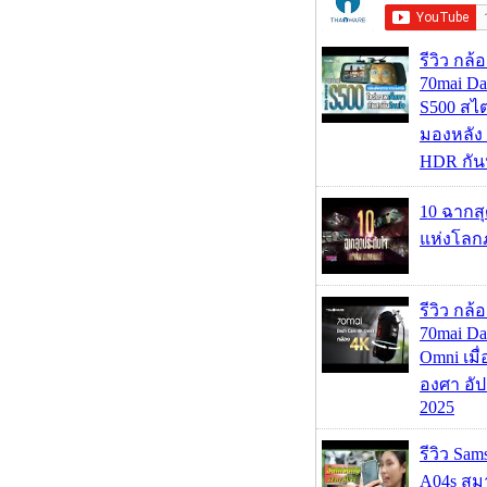
รีวิว กล
70mai D
S500 สไ
มองหลัง 
HDR กัน
10 ฉากส
แห่งโลก
รีวิว กล
70mai D
Omni เมื
องศา อัป
2025
รีวิว Sa
A04s สมา