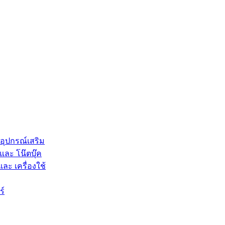
 อุปกรณ์เสริม
และ โน๊ตบุ๊ค
และ เครื่องใช้
ร์