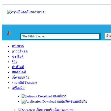
หน้าแรก
ดาวน์โหลด
ข่าวไอที
รีวิว
ทิปส์ไอที
สินค้าไอที
เช็ครอบหนัง
รวมคลิป Thaiware
เครื่องมือ
ซอฟต์แวร์
แอปพลิเคชันบนมือถือ
เช็คความเร็วเน็ต (Speedtest)