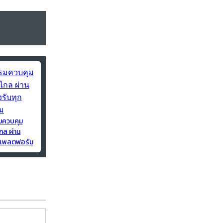
มควบคุม
กล ผ่าน
ุกแพลตฟอร์ม