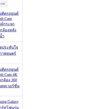
้องติดรถยนต์
ash Cam
ตล์กระจก
กล้องหลัง
น้ำ
ุดประทับใจ
ภาพยนตร์
้องติดรถยนต์
ash Cam 4K
่อกล้อง 360
เดทเวอร์ชั่น
msung Galaxy
ร์ทโฟนรุ่น