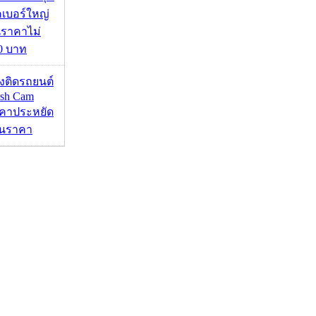
คเบอร์ใหญ่
นราคาไม่
00 บาท
้องติดรถยนต์
ash Cam
คาประหยัด
กินราคา