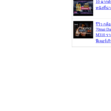
10 ฉากด
หนังที่น่
รีวิว กล
70mai D
M310 รา
ฟีเจอร์เ