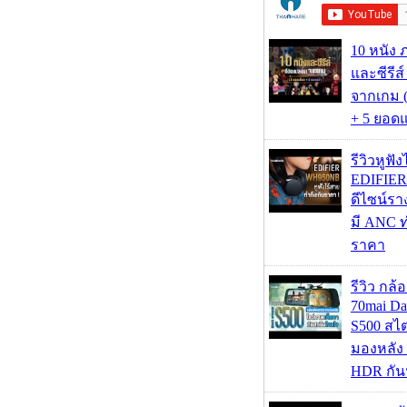
10 หนัง 
และซีรีส์
จากเกม (
+ 5 ยอดแ
รีวิวหูฟั
EDIFIE
ดีไซน์รา
มี ANC ท
ราคา
รีวิว กล
70mai D
S500 สไ
มองหลัง 
HDR กัน