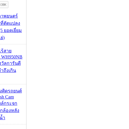
ภาพยนตร์
 ที่ดัดแปลง
5 ยอดเยี่ยม
ย่)
งไร้สาย
R WH950NB
งวัลการันตี
ำถึงเกิน
้องติดรถยนต์
ash Cam
ตล์กระจก
กล้องหลัง
น้ำ