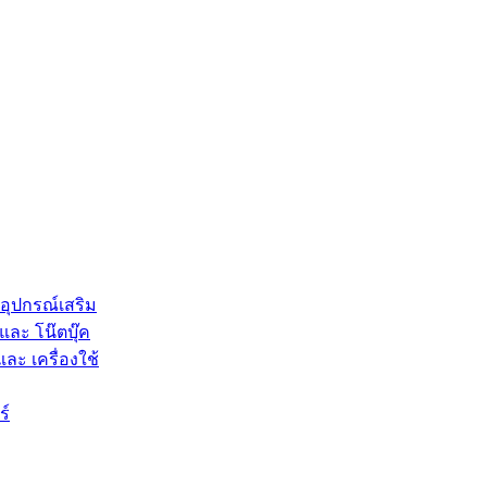
 อุปกรณ์เสริม
และ โน๊ตบุ๊ค
และ เครื่องใช้
ร์