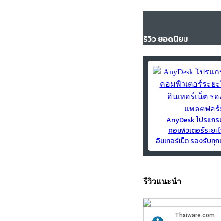
รีวิว ยอดนิยม
AnyDesk โปรแกร
คอมพิวเตอร์ระยะไ
อินเทอร์เน็ต รองรับท
รีวิวแนะนำ