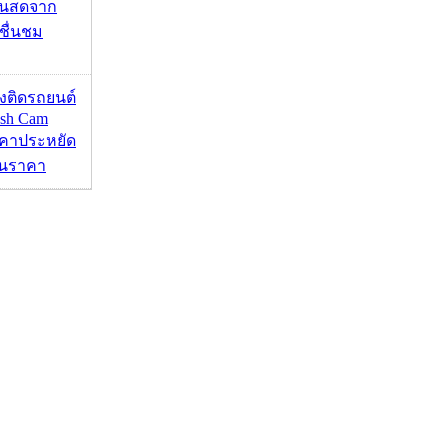
้นสดจาก
าชื่นชม
้องติดรถยนต์
ash Cam
คาประหยัด
กินราคา