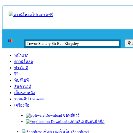
หน้าแรก
ดาวน์โหลด
ข่าวไอที
รีวิว
ทิปส์ไอที
สินค้าไอที
เช็ครอบหนัง
รวมคลิป Thaiware
เครื่องมือ
ซอฟต์แวร์
แอปพลิเคชันบนมือถือ
เช็คความเร็วเน็ต (Speedtest)