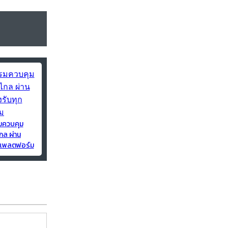
มควบคุม
กล ผ่าน
ุกแพลตฟอร์ม