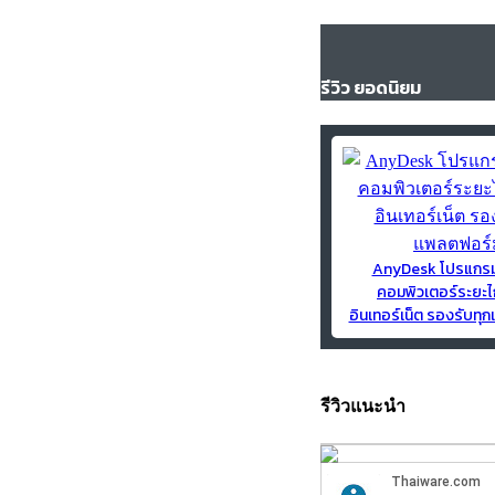
รีวิว ยอดนิยม
AnyDesk โปรแกร
คอมพิวเตอร์ระยะไ
อินเทอร์เน็ต รองรับท
รีวิวแนะนำ