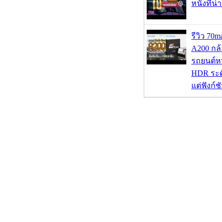
หนังที่น่
รีวิว 70
A200 กล้
รถยนต์หน
HDR ระดั
แต่ฟังก์