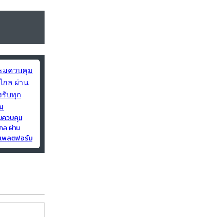
มควบคุม
กล ผ่าน
ุกแพลตฟอร์ม