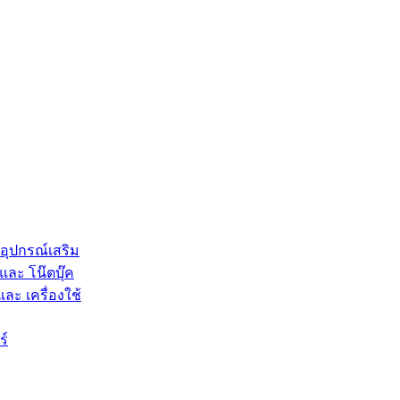
 อุปกรณ์เสริม
และ โน๊ตบุ๊ค
และ เครื่องใช้
ร์