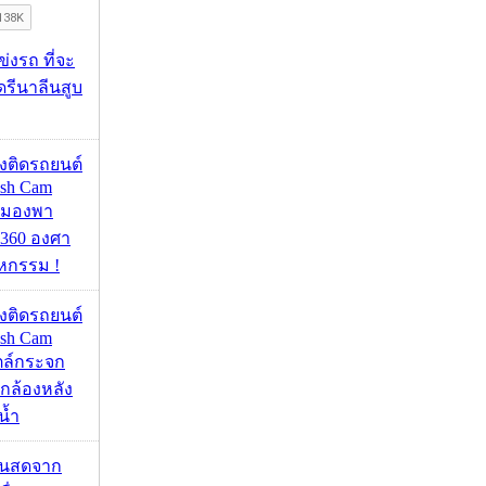
ข่งรถ ที่จะ
รีนาลีนสูบ
้องติดรถยนต์
ash Cam
มมองพา
360 องศา
หกรรม !
้องติดรถยนต์
ash Cam
ตล์กระจก
กล้องหลัง
น้ำ
้นสดจาก