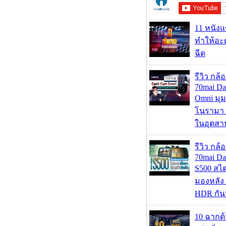
11 หนังแ
ทำให้อะด
ฉีด
รีวิว กล
70mai D
Omni มุ
โนรามา 
ในอุตสา
รีวิว กล
70mai D
S500 สไ
มองหลัง 
HDR กัน
10 ฉากด