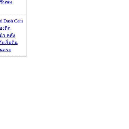
าชื่นชม
mai Dash Cam
องติด
้า-หลัง
บเริ่มต้น
ชันครบ