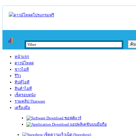
หน้าแรก
ดาวน์โหลด
ข่าวไอที
รีวิว
ทิปส์ไอที
สินค้าไอที
เช็ครอบหนัง
รวมคลิป Thaiware
เครื่องมือ
ซอฟต์แวร์
แอปพลิเคชันบนมือถือ
เช็คความเร็วเน็ต (Speedtest)