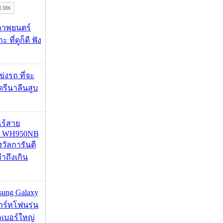
ภาพยนตร์
 ที่ดูก็ดี ฟัง
ข่งรถ ที่จะ
รีนาลีนสูบ
งไร้สาย
R WH950NB
งวัลการันตี
ำถึงเกิน
msung Galaxy
ร์ทโฟนรุ่น
คเบอร์ใหญ่