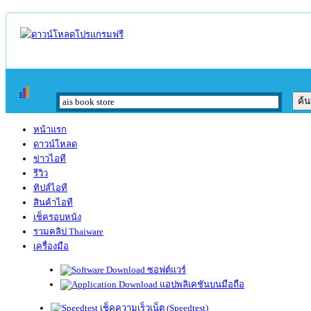
หน้าแรก
ดาวน์โหลด
ข่าวไอที
รีวิว
ทิปส์ไอที
สินค้าไอที
เช็ครอบหนัง
รวมคลิป Thaiware
เครื่องมือ
ซอฟต์แวร์
แอปพลิเคชันบนมือถือ
เช็คความเร็วเน็ต (Speedtest)