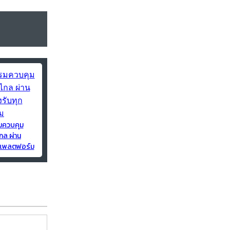
มควบคุม
กล ผ่าน
ุกแพลตฟอร์ม