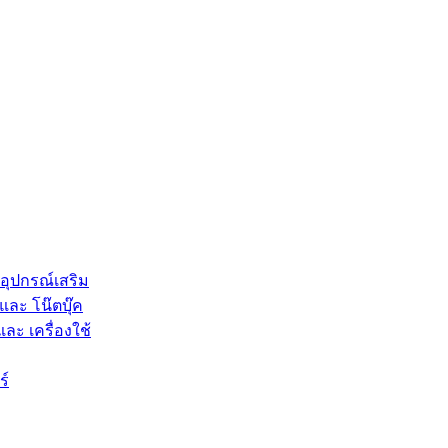
 อุปกรณ์เสริม
และ โน๊ตบุ๊ค
และ เครื่องใช้
ร์