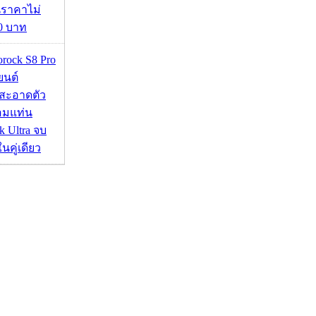
นราคาไม่
00 บาท
orock S8 Pro
นยนต์
สะอาดตัว
อมแท่น
 Ultra จบ
นคู่เดียว