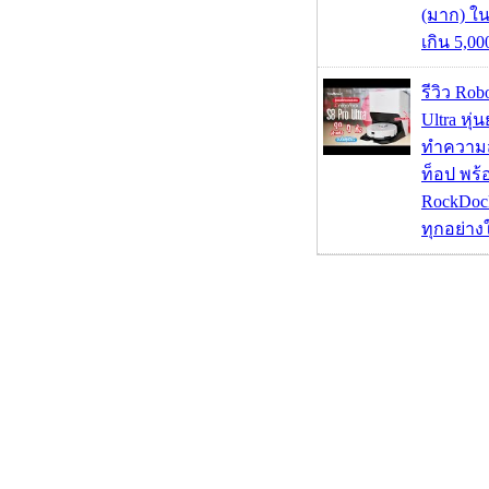
(มาก) ใ
เกิน 5,0
รีวิว Rob
Ultra หุ่
ทำความ
ท็อป พร้
RockDock
ทุกอย่างใ