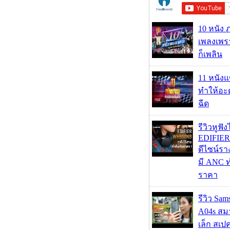
10 หนัง 
เพลงเพราะ
ก็เพลิน
11 หนังแ
ทำให้อะด
ฉีด
รีวิวหูฟั
EDIFIE
ดีไซน์รา
มี ANC ท
ราคา
รีวิว Sa
A04s สมา
เล็ก สเป