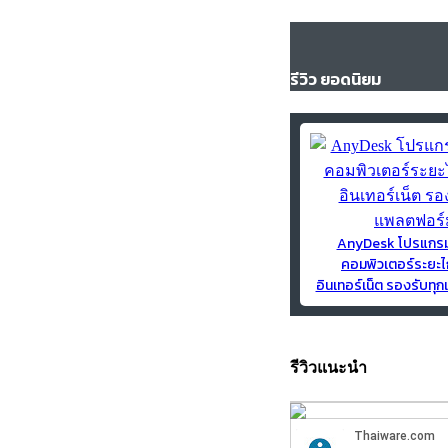
รีวิว ยอดนิยม
AnyDesk โปรแกร
คอมพิวเตอร์ระยะไ
อินเทอร์เน็ต รองรับท
รีวิวแนะนำ