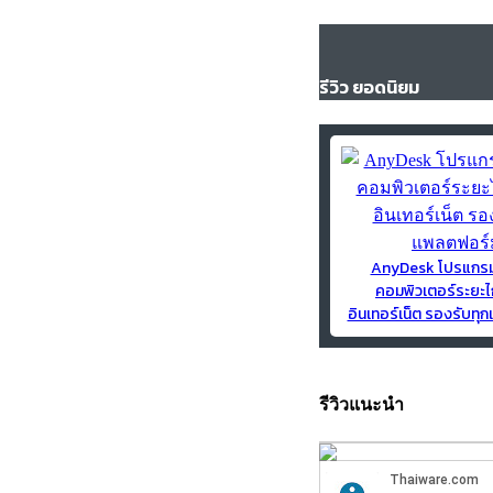
รีวิว ยอดนิยม
AnyDesk โปรแกร
คอมพิวเตอร์ระยะไ
อินเทอร์เน็ต รองรับท
รีวิวแนะนำ