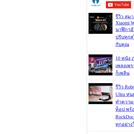
รีวิว สม
Xiaomi W
นาฬิกาอั
ปรับทุกส
กับคุณ
10 หนัง 
เพลงเพราะ
ก็เพลิน
รีวิว Rob
Ultra หุ่
ทำความ
ท็อป พร้
RockDock
ทุกอย่างใ