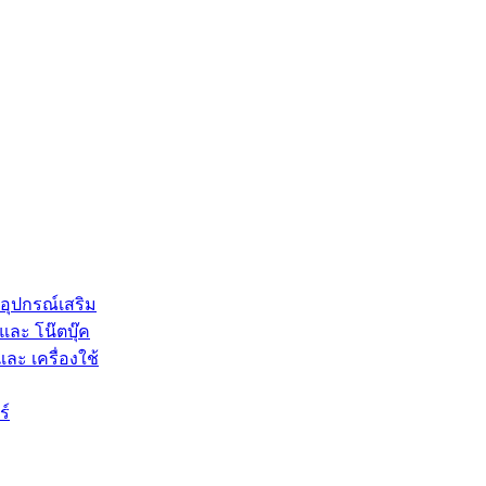
 อุปกรณ์เสริม
และ โน๊ตบุ๊ค
และ เครื่องใช้
ร์