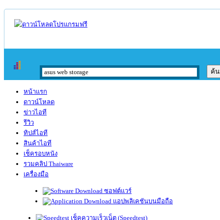
หน้าแรก
ดาวน์โหลด
ข่าวไอที
รีวิว
ทิปส์ไอที
สินค้าไอที
เช็ครอบหนัง
รวมคลิป Thaiware
เครื่องมือ
ซอฟต์แวร์
แอปพลิเคชันบนมือถือ
เช็คความเร็วเน็ต (Speedtest)