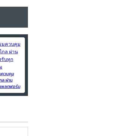
มควบคุม
กล ผ่าน
ุกแพลตฟอร์ม