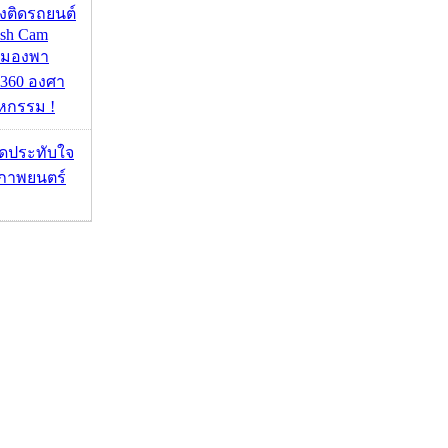
้องติดรถยนต์
ash Cam
มมองพา
360 องศา
หกรรม !
ุดประทับใจ
ภาพยนตร์