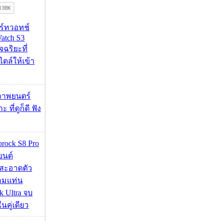
าร์ทวอทช์
atch S3
จฉริยะที่
ไตล์ให้เข้า
ภาพยนตร์
 ที่ดูก็ดี ฟัง
orock S8 Pro
นยนต์
สะอาดตัว
อมแท่น
 Ultra จบ
นคู่เดียว