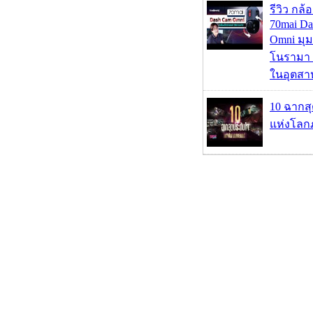
รีวิว กล
70mai D
Omni มุ
โนรามา 
ในอุตสา
10 ฉากส
แห่งโลก