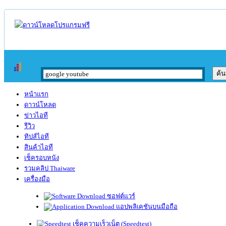
หน้าแรก
ดาวน์โหลด
ข่าวไอที
รีวิว
ทิปส์ไอที
สินค้าไอที
เช็ครอบหนัง
รวมคลิป Thaiware
เครื่องมือ
ซอฟต์แวร์
แอปพลิเคชันบนมือถือ
เช็คความเร็วเน็ต (Speedtest)