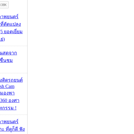
ภาพยนตร์
 ที่ดัดแปลง
5 ยอดเยี่ยม
ย่)
้นสดจาก
าชื่นชม
้องติดรถยนต์
ash Cam
มมองพา
360 องศา
หกรรม !
ภาพยนตร์
 ที่ดูก็ดี ฟัง