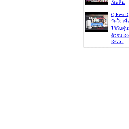
ก็เพลิน
Q Revo 
วัดใจ เมื
ไว้กับหุ่น
ตัวจบ Ro
Revo !