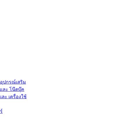
 อุปกรณ์เสริม
และ โน๊ตบุ๊ค
และ เครื่องใช้
ร์