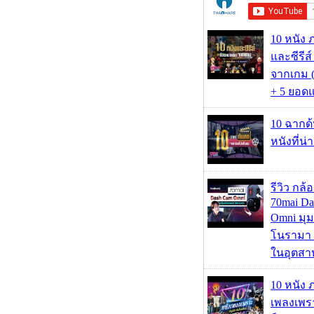
10 หนัง 
และซีรีส์
จากเกม (
+ 5 ยอดแ
10 ฉากด
หนังที่น่
รีวิว กล
70mai D
Omni มุ
โนรามา 
ในอุตสา
10 หนัง 
เพลงเพราะ