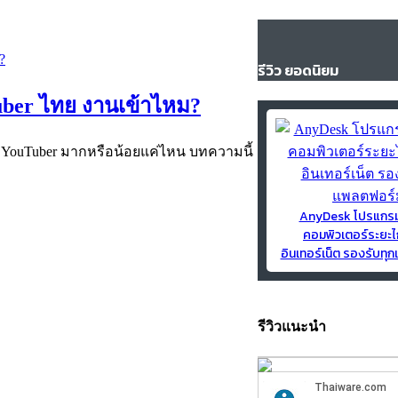
รีวิว ยอดนิยม
uber ไทย งานเข้าไหม?
บ YouTuber มากหรือน้อยแค่ไหน บทความนี้
AnyDesk โปรแกร
คอมพิวเตอร์ระยะไ
อินเทอร์เน็ต รองรับท
รีวิวแนะนำ