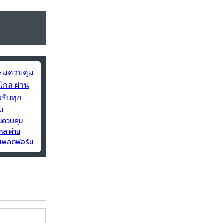
มควบคุม
กล ผ่าน
ุกแพลตฟอร์ม