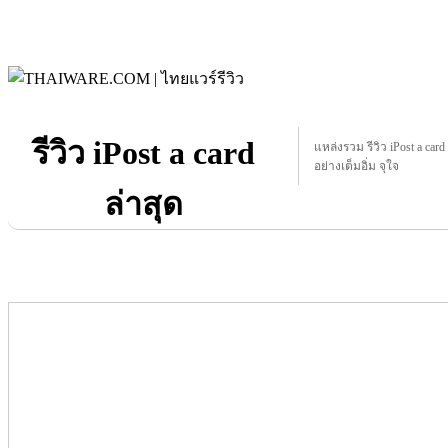
รีวิว iPost a card
แหล่งรวม รีวิว iPost a card 
อย่างเต็มอิ่ม จุใจ
ล่าสุด