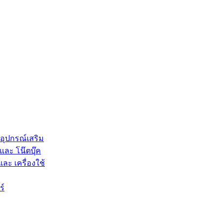
 อุปกรณ์เสริม
และ โน๊ตบุ๊ค
และ เครื่องใช้
ร์