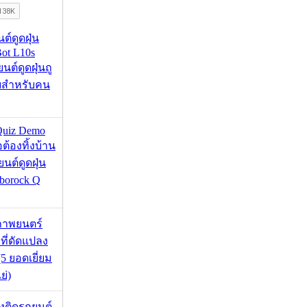
นต์ดูดฝุ่น
ot L10s
ยนต์ดูดฝุ่นถู
จบสำหรับคน
Quiz Demo
่อต้องทิ้งบ้าน
ยนต์ดูดฝุ่น
borock Q
ภาพยนตร์
 ที่ดัดแปลง
5 ยอดเยี่ยม
ย่)
้องติดรถยนต์