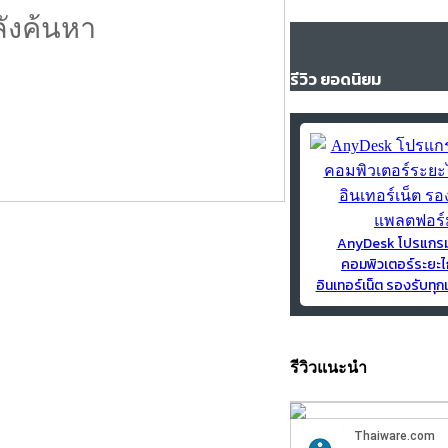
ลังค้นหา
รีวิว ยอดนิยม
AnyDesk โปรแกร
คอมพิวเตอร์ระยะไ
อินเทอร์เน็ต รองรับท
รีวิวแนะนำ