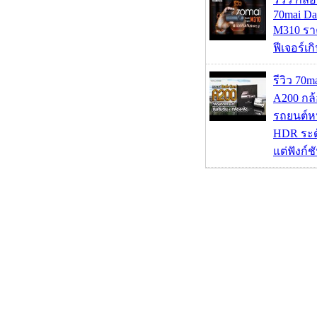
70mai D
M310 รา
ฟีเจอร์เ
รีวิว 70
A200 กล้
รถยนต์หน
HDR ระดั
แต่ฟังก์