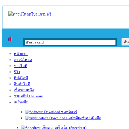
หน้าแรก
ดาวน์โหลด
ข่าวไอที
รีวิว
ทิปส์ไอที
สินค้าไอที
เช็ครอบหนัง
รวมคลิป Thaiware
เครื่องมือ
ซอฟต์แวร์
แอปพลิเคชันบนมือถือ
เช็คความเร็วเน็ต (Speedtest)