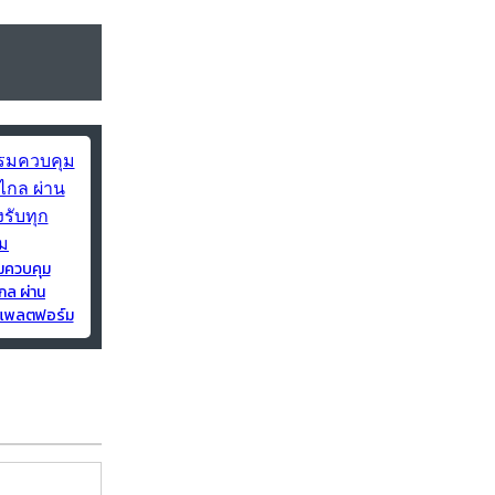
มควบคุม
กล ผ่าน
ุกแพลตฟอร์ม