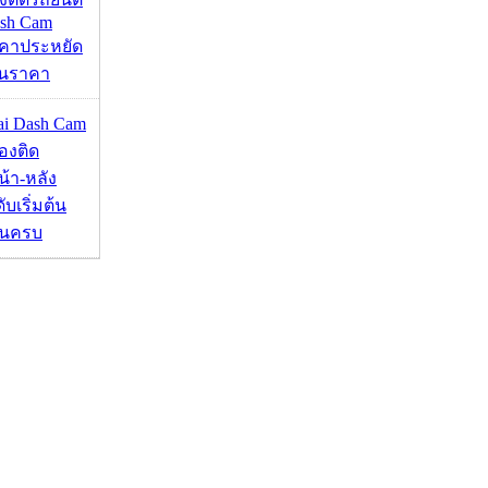
ash Cam
คาประหยัด
กินราคา
mai Dash Cam
องติด
้า-หลัง
บเริ่มต้น
ชันครบ