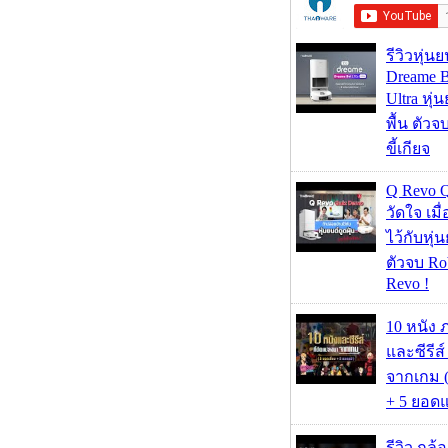
รีวิวหุ่นย
Dreame B
Ultra หุ่น
พื้น ตัว
ขี้เกียจ
Q Revo 
วัดใจ เมื
ไว้กับหุ่น
ตัวจบ Ro
Revo !
10 หนัง 
และซีรีส์
จากเกม (
+ 5 ยอดแ
รีวิว กล