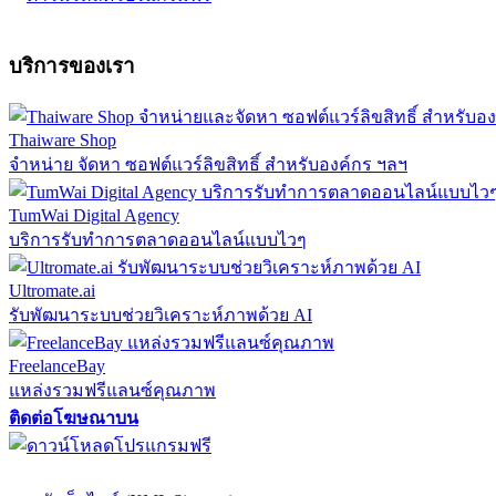
บริการของเรา
Thaiware Shop
จำหน่าย จัดหา ซอฟต์แวร์ลิขสิทธิ์ สำหรับองค์กร ฯลฯ
TumWai Digital Agency
บริการรับทำการตลาดออนไลน์แบบไวๆ
Ultromate.ai
รับพัฒนาระบบช่วยวิเคราะห์ภาพด้วย AI
FreelanceBay
แหล่งรวมฟรีแลนซ์คุณภาพ
ติดต่อโฆษณาบน
ตั้งค่าความเป็นส่วนตัว
นโยบายความเป็นส่วนตัว
นโยบายคุกก