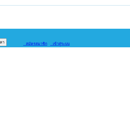
สมัครสมาชิก
เข้าสู่ระบบ