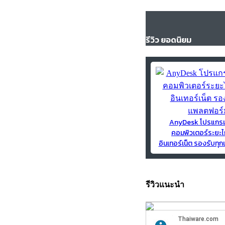
รีวิว ยอดนิยม
AnyDesk โปรแกร
คอมพิวเตอร์ระยะไ
อินเทอร์เน็ต รองรับท
รีวิวแนะนำ