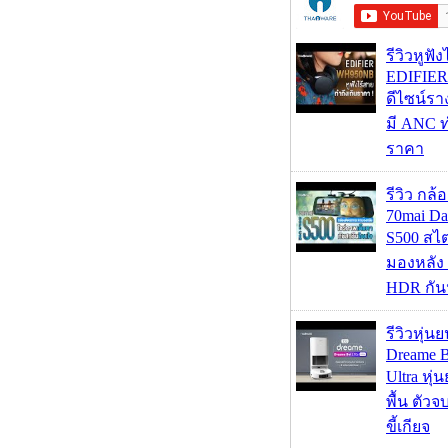
รีวิวหูฟั
EDIFIE
ดีไซน์รา
มี ANC ท
ราคา
รีวิว กล
70mai D
S500 สไ
มองหลัง 
HDR กัน
รีวิวหุ่นย
Dreame B
Ultra หุ่น
พื้น ตัว
ขี้เกียจ