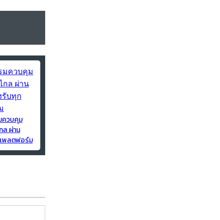
มควบคุม
กล ผ่าน
ุกแพลตฟอร์ม