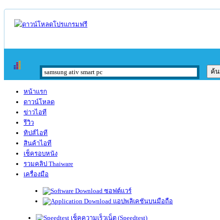
หน้าแรก
ดาวน์โหลด
ข่าวไอที
รีวิว
ทิปส์ไอที
สินค้าไอที
เช็ครอบหนัง
รวมคลิป Thaiware
เครื่องมือ
ซอฟต์แวร์
แอปพลิเคชันบนมือถือ
เช็คความเร็วเน็ต (Speedtest)