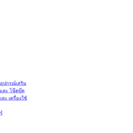
 อุปกรณ์เสริม
และ โน๊ตบุ๊ค
และ เครื่องใช้
ร์