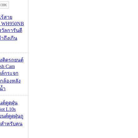
งไร้สาย
R WH950NB
งวัลการันตี
ำถึงเกิน
้องติดรถยนต์
ash Cam
ตล์กระจก
กล้องหลัง
น้ำ
นต์ดูดฝุ่น
ot L10s
ยนต์ดูดฝุ่นถู
จบสำหรับคน