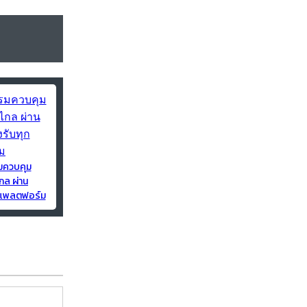
มควบคุม
กล ผ่าน
ุกแพลตฟอร์ม