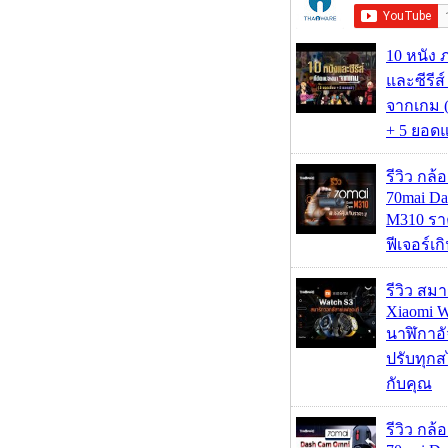
10 หนัง 
และซีรีส์
จากเกม (
+ 5 ยอดแ
รีวิว กล
70mai D
M310 รา
ฟีเจอร์เ
รีวิว สม
Xiaomi W
นาฬิกาอั
ปรับทุกส
กับคุณ
รีวิว กล