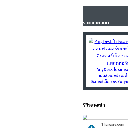
รีวิว ยอดนิยม
AnyDesk โปรแกร
คอมพิวเตอร์ระยะไ
อินเทอร์เน็ต รองรับท
รีวิวแนะนำ