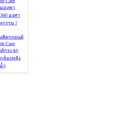
ash Cam
มมองพา
360 องศา
หกรรม !
้องติดรถยนต์
ash Cam
ตล์กระจก
กล้องหลัง
น้ำ