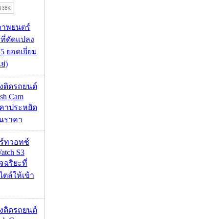
ภาพยนตร์
 ที่ดัดแปลง
5 ยอดเยี่ยม
ย่)
้องติดรถยนต์
ash Cam
คาประหยัด
กินราคา
าร์ทวอทช์
atch S3
จฉริยะที่
ไตล์ให้เข้า
้องติดรถยนต์