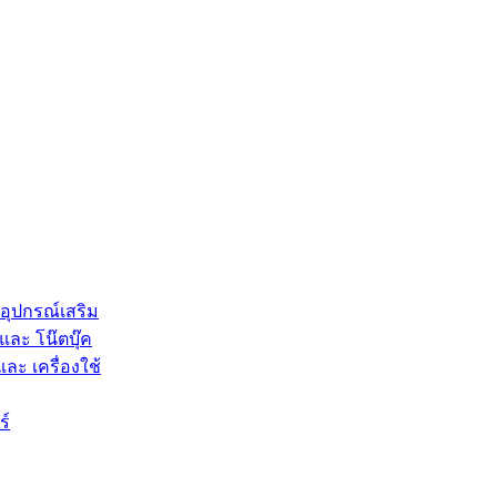
 อุปกรณ์เสริม
และ โน๊ตบุ๊ค
และ เครื่องใช้
ร์