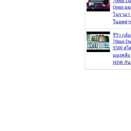
70mai D
Omni มุ
โนรามา 
ในอุตสา
รีวิว กล
70mai D
S500 สไ
มองหลัง 
HDR กัน