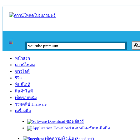
หน้าแรก
ดาวน์โหลด
ข่าวไอที
รีวิว
ทิปส์ไอที
สินค้าไอที
เช็ครอบหนัง
รวมคลิป Thaiware
เครื่องมือ
ซอฟต์แวร์
แอปพลิเคชันบนมือถือ
เช็คความเร็วเน็ต (Speedtest)