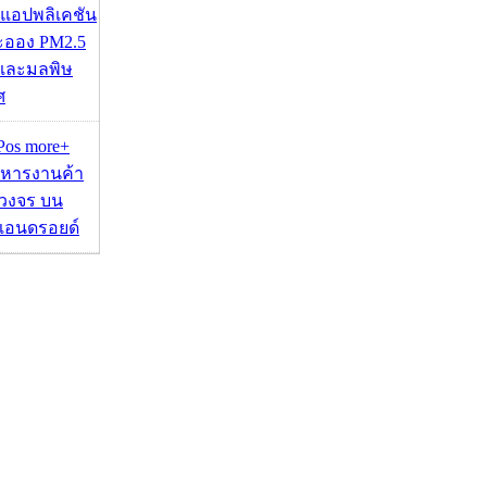
 แอปพลิเคชัน
ละออง PM2.5
 และมลพิษ
ศ
aPos more+
ิหารงานค้า
วงจร บน
ตแอนดรอยด์