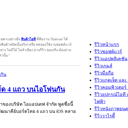
เฉพาะอย่างยิ่ง
สินค้าไอที
ที่ทีมงาน Thaiware ได้
รีวิวหน้าแรก
สินค้าชนิดนั้นจริงๆ หรือ ทดลองใช้งานซอฟต์แวร์
กลาง ไม่มีโม้ ไม่ลำเอียง อ่านรีวิว ของจริง ต้องอ่าน
รีวิวซอฟต์แวร์
ท่านั้น !
รีวิวแอปพลิเคชัน
รีวิวเกมส์
รีวิวมือถือ
รีวิวแกดเจ็ต และ
รีวิวคอมพิวเตอร์ 
บอร์ด 4 แถว บนไอโฟนกัน
รีวิวอุปกรณ์ไอที 
ไฟฟ้า
้าของบริษัท ไอแอปเดฟ จำกัด พูดชื่อนี้
รีวิวหนังภาพยนต
ู้พัฒนาคีย์บอร์ดไทย 4 แถว บน iOS หลาย
รีวิววาไรตี้