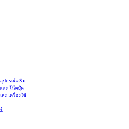
 อุปกรณ์เสริม
และ โน๊ตบุ๊ค
และ เครื่องใช้
ร์