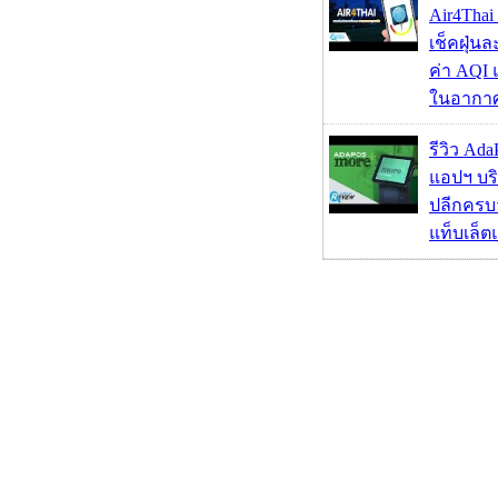
Air4Thai
เช็คฝุ่น
ค่า AQI
ในอากา
รีวิว Ad
แอปฯ บร
ปลีกครบ
แท็บเล็