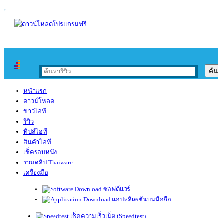
หน้าแรก
ดาวน์โหลด
ข่าวไอที
รีวิว
ทิปส์ไอที
สินค้าไอที
เช็ครอบหนัง
รวมคลิป Thaiware
เครื่องมือ
ซอฟต์แวร์
แอปพลิเคชันบนมือถือ
เช็คความเร็วเน็ต (Speedtest)