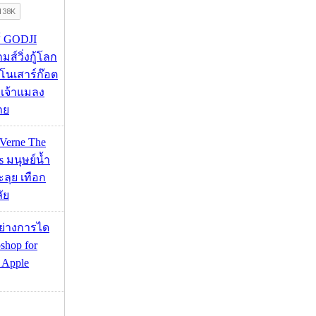
ส์ GODJI
มส์วิ่งกู้โลก
โนเสาร์ก๊อต
กับเจ้าแมลง
าย
 Verne The
s มนุษย์น้ำ
ลุย เทือก
ัย
อย่างการได
shop for
 Apple