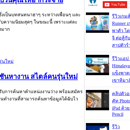
ซึ่งเป็นบทสนทนาฮาๆ ระหว่างเพื่อนๆ และ
รีวิวเกม
้รับความนิยมสุดๆ ในขณะนี้ เพราะแต่ละ
Runner เก
างมาก
พาตัว ได
จิ ต่อสู้
สาปตัวร้
รีวิวแอป
Himalaya
แข็งพาตะ
ันหางาน สไตล์คนรุ่นใหม่
เขาหิมาล
สำหรับการค้นหาตำแหน่งงานว่าง พร้อมสมัคร
คลิปตัว
บคนทำงานที่สามารถค้นหาข้อมูลได้ฉับไว
คัท Photo
iPad ด้วย
Pencil
รีวิว