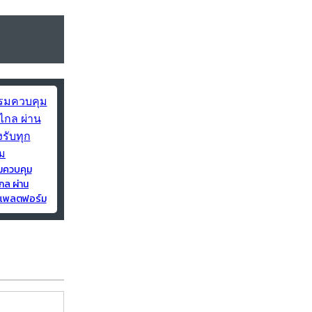
มควบคุม
กล ผ่าน
ุกแพลตฟอร์ม