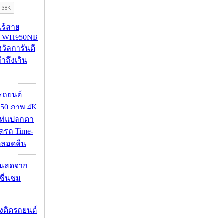
งไร้สาย
R WH950NB
งวัลการันตี
ำถึงเกิน
รถยนต์
50 ภาพ 4K
เท่แปลกตา
รถ Time-
้ตลอดคืน
้นสดจาก
าชื่นชม
้องติดรถยนต์