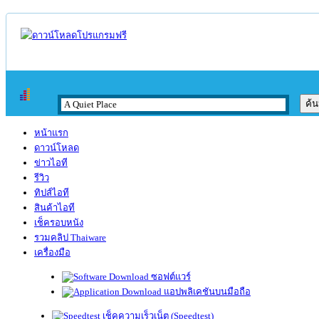
หน้าแรก
ดาวน์โหลด
ข่าวไอที
รีวิว
ทิปส์ไอที
สินค้าไอที
เช็ครอบหนัง
รวมคลิป Thaiware
เครื่องมือ
ซอฟต์แวร์
แอปพลิเคชันบนมือถือ
เช็คความเร็วเน็ต (Speedtest)