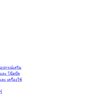
 อุปกรณ์เสริม
และ โน๊ตบุ๊ค
และ เครื่องใช้
ร์