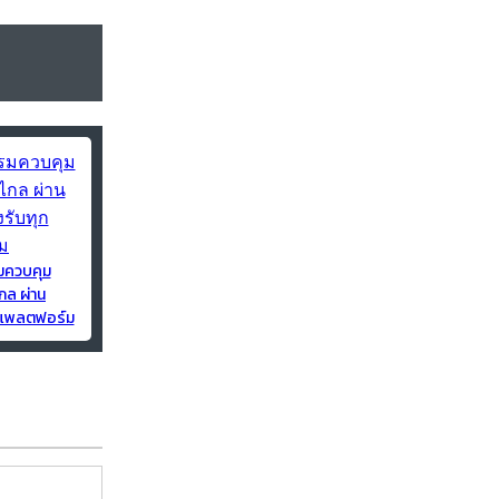
มควบคุม
กล ผ่าน
ุกแพลตฟอร์ม