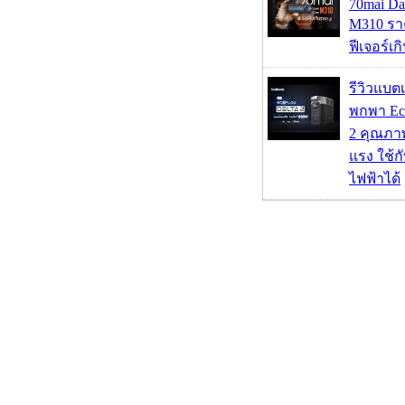
70mai D
M310 รา
ฟีเจอร์เ
รีวิวแบต
พกพา Eco
2 คุณภา
แรง ใช้กั
ไฟฟ้าได้