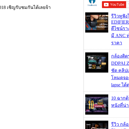
2018 เชิญรับชมกันได้เลยจ้า
รีวิวหูฟั
EDIFIE
ดีไซน์รา
มี ANC ท
ราคา
กล้องติด
DDPAI Z
ชัด คลิป
โหมดจอด
lapse ได
10 ฉากด
หนังที่น่
รีวิว กล