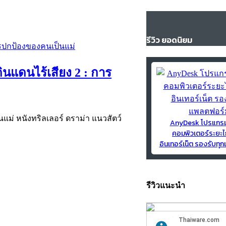
รีวิว ยอดนิยม
ดินแดนไร้เสียง 2 : การ
็นแม่ หนังทริลเลอร์ ดราม่า แนวสัตว์
AnyDesk โปรแกร
คอมพิวเตอร์ระยะไ
อินเทอร์เน็ต รองรับท
รีวิวแนะนำ