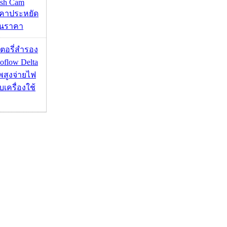
ash Cam
คาประหยัด
กินราคา
เตอรี่สำรอง
flow Delta
พสูงจ่ายไฟ
บเครื่องใช้