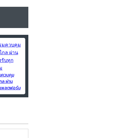
มควบคุม
กล ผ่าน
ุกแพลตฟอร์ม