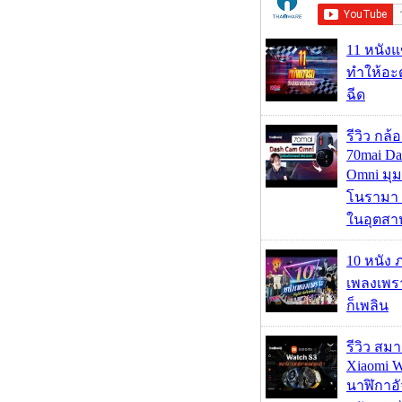
11 หนังแ
ทำให้อะด
ฉีด
รีวิว กล
70mai D
Omni มุ
โนรามา 
ในอุตสา
10 หนัง 
เพลงเพราะ
ก็เพลิน
รีวิว สม
Xiaomi W
นาฬิกาอั