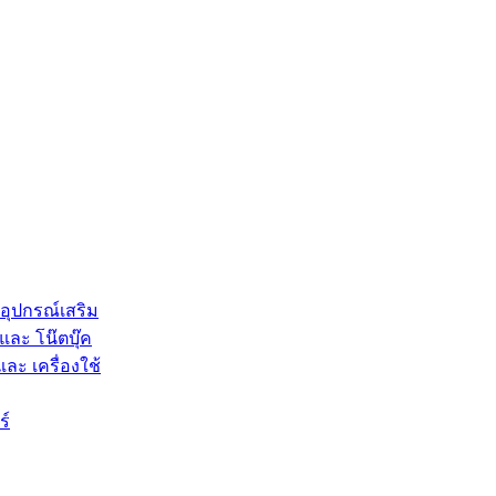
 อุปกรณ์เสริม
และ โน๊ตบุ๊ค
และ เครื่องใช้
ร์