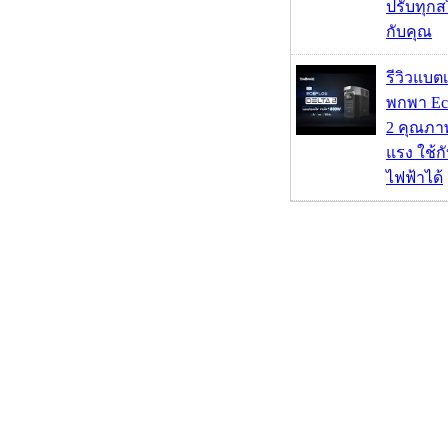
ปรับทุกส
กับคุณ
รีวิวแบต
พกพา Eco
2 คุณภา
แรง ใช้กั
ไฟฟ้าได้