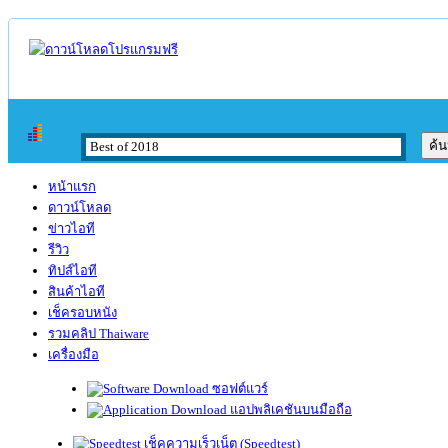
หน้าแรก
ดาวน์โหลด
ข่าวไอที
รีวิว
ทิปส์ไอที
สินค้าไอที
เช็ครอบหนัง
รวมคลิป Thaiware
เครื่องมือ
ซอฟต์แวร์
แอปพลิเคชันบนมือถือ
เช็คความเร็วเน็ต (Speedtest)