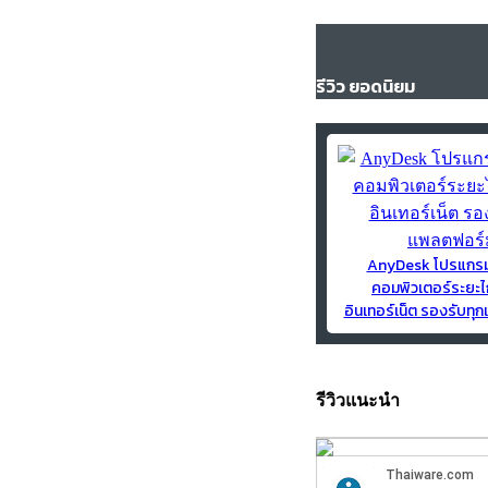
รีวิว ยอดนิยม
AnyDesk โปรแกร
คอมพิวเตอร์ระยะไ
อินเทอร์เน็ต รองรับท
รีวิวแนะนำ