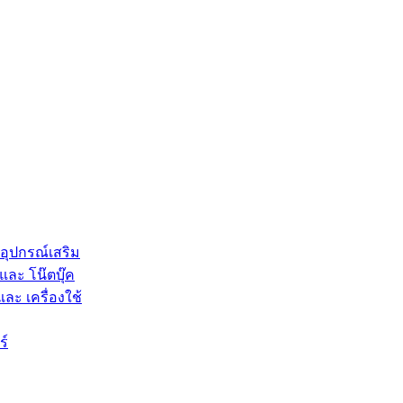
 อุปกรณ์เสริม
และ โน๊ตบุ๊ค
และ เครื่องใช้
ร์