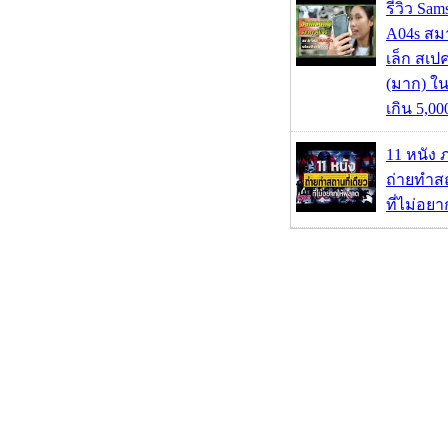
รีวิว Sa
A04s สมา
เล็ก สเป
(มาก) ใ
เกิน 5,0
11 หนัง 
ถ่ายทำสถ
ที่ไม่อย