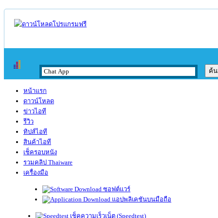
หน้าแรก
ดาวน์โหลด
ข่าวไอที
รีวิว
ทิปส์ไอที
สินค้าไอที
เช็ครอบหนัง
รวมคลิป Thaiware
เครื่องมือ
ซอฟต์แวร์
แอปพลิเคชันบนมือถือ
เช็คความเร็วเน็ต (Speedtest)