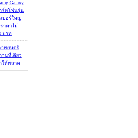
msung Galaxy
ร์ทโฟนรุ่น
คเบอร์ใหญ่
นราคาไม่
00 บาท
ภาพยนตร์
านที่เดียว
ากให้พลาด