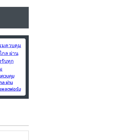
มควบคุม
กล ผ่าน
ุกแพลตฟอร์ม