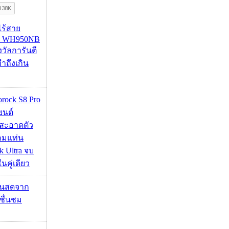
งไร้สาย
R WH950NB
งวัลการันตี
ำถึงเกิน
orock S8 Pro
นยนต์
สะอาดตัว
อมแท่น
 Ultra จบ
นคู่เดียว
้นสดจาก
าชื่นชม