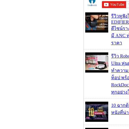
รีวิวหูฟั
EDIFIE
ดีไซน์รา
มี ANC ท
ราคา
รีวิว Rob
Ultra หุ่
ทำความ
ท็อป พร้
RockDock
ทุกอย่างใ
10 ฉากด
หนังที่น่