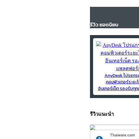
รีวิว ยอดนิยม
AnyDesk โปรแกร
คอมพิวเตอร์ระยะไ
อินเทอร์เน็ต รองรับท
รีวิวแนะนำ