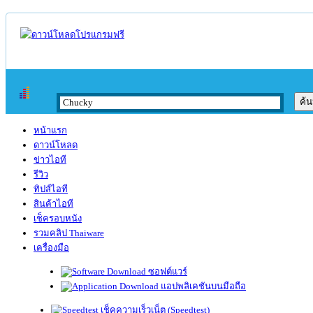
หน้าแรก
ดาวน์โหลด
ข่าวไอที
รีวิว
ทิปส์ไอที
สินค้าไอที
เช็ครอบหนัง
รวมคลิป Thaiware
เครื่องมือ
ซอฟต์แวร์
แอปพลิเคชันบนมือถือ
เช็คความเร็วเน็ต (Speedtest)