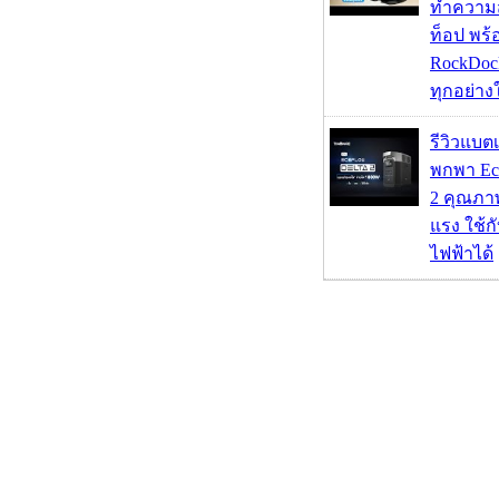
ทำความ
ท็อป พร้
RockDock
ทุกอย่างใ
รีวิวแบต
พกพา Eco
2 คุณภา
แรง ใช้กั
ไฟฟ้าได้