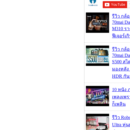
รีวิว กล
70mai D
M310 รา
ฟีเจอร์เ
รีวิว กล
70mai D
S500 สไ
มองหลัง 
HDR กัน
10 หนัง 
เพลงเพราะ
ก็เพลิน
รีวิว Rob
Ultra หุ่