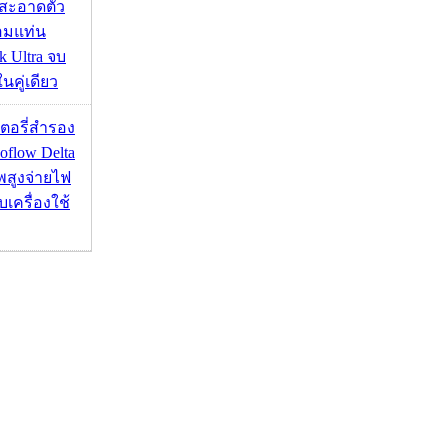
สะอาดตัว
อมแท่น
 Ultra จบ
นคู่เดียว
เตอรี่สำรอง
flow Delta
พสูงจ่ายไฟ
บเครื่องใช้