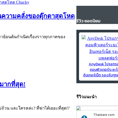
็นความคลั่งของตุ๊กตาสุดโหด
รีวิว ยอดนิยม
ย้อนต้นกำเนิดเรื่องราวทุกภาคของ
AnyDesk โปรแกร
คอมพิวเตอร์ระยะไ
อินเทอร์เน็ต รองรับท
ากที่สุด!
รีวิวแนะนำ
วน และใครหล่ะ? ที่ฆ่าได้เยอะที่สุด!?