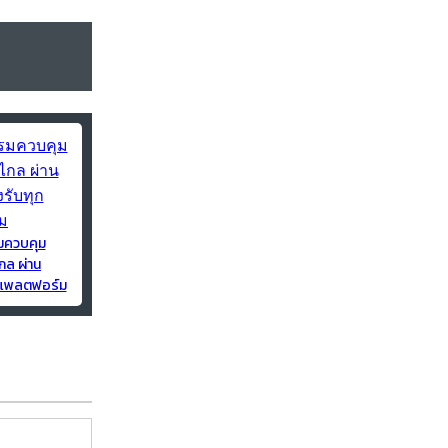
มควบคุม
กล ผ่าน
ุกแพลตฟอร์ม