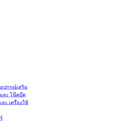
 อุปกรณ์เสริม
และ โน๊ตบุ๊ค
และ เครื่องใช้
ร์