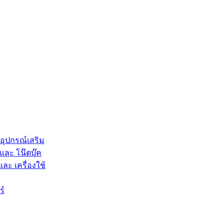
 อุปกรณ์เสริม
และ โน๊ตบุ๊ค
และ เครื่องใช้
ร์