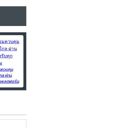
มควบคุม
กล ผ่าน
ุกแพลตฟอร์ม