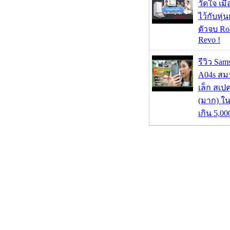
วัดใจ เมื
ไว้กับหุ่น
ตัวจบ Ro
Revo !
รีวิว Sa
A04s สมา
เล็ก สเป
(มาก) ใ
เกิน 5,0