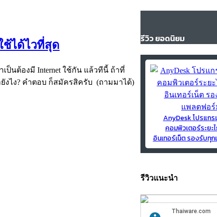
รีวิว ยอดนิยม
ช้ได้ไวที่สุด
นต้องมี Internet ใช้กัน แล้วทีนี้ ถ้าที่
ำยังไง? คำตอบ ก็สมัครสิครับ (ถามมาได้)
AnyDesk โปรแกร
คอมพิวเตอร์ระยะไ
อินเทอร์เน็ต รองรับท
รีวิวแนะนำ