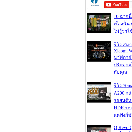
10 ฉากนี
เรื่องนั้น
ไม่รู้ว่าใ
รีวิว สม
Xiaomi W
นาฬิกาอั
ปรับทุกส
กับคุณ
รีวิว 70
A200 กล้
รถยนต์หน
HDR ระดั
แต่ฟังก์
Q Revo 