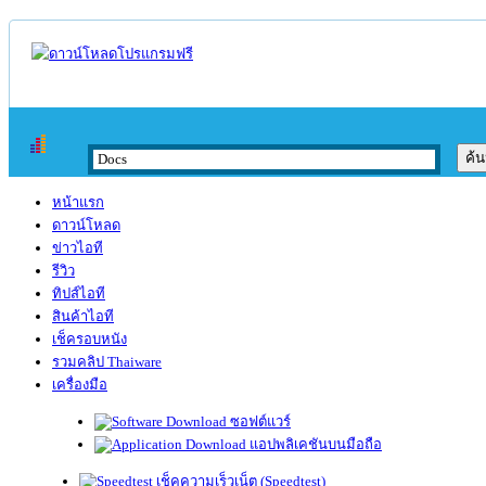
หน้าแรก
ดาวน์โหลด
ข่าวไอที
รีวิว
ทิปส์ไอที
สินค้าไอที
เช็ครอบหนัง
รวมคลิป Thaiware
เครื่องมือ
ซอฟต์แวร์
แอปพลิเคชันบนมือถือ
เช็คความเร็วเน็ต (Speedtest)