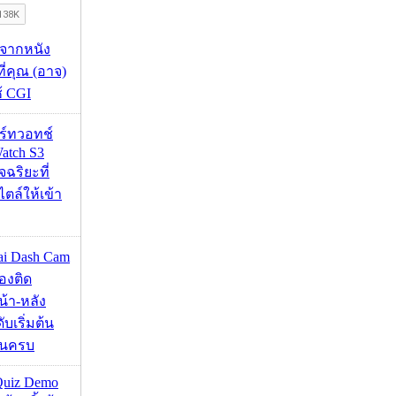
้จากหนัง
 ที่คุณ (อาจ)
ช้ CGI
าร์ทวอทช์
atch S3
จฉริยะที่
ไตล์ให้เข้า
mai Dash Cam
องติด
้า-หลัง
บเริ่มต้น
ชันครบ
Quiz Demo