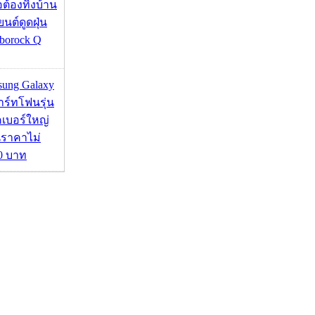
่อต้องทิ้งบ้าน
ยนต์ดูดฝุ่น
borock Q
msung Galaxy
ร์ทโฟนรุ่น
คเบอร์ใหญ่
นราคาไม่
00 บาท