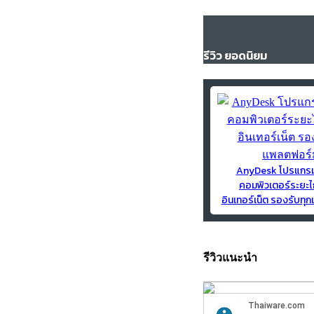
รีวิว ยอดนิยม
AnyDesk โปรแกร
คอมพิวเตอร์ระยะไ
อินเทอร์เน็ต รองรับท
รีวิวแนะนำ