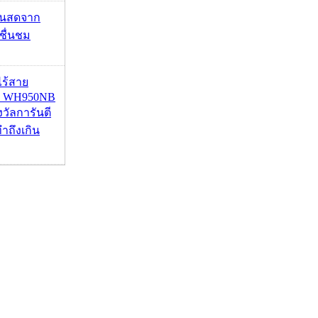
้นสดจาก
าชื่นชม
งไร้สาย
R WH950NB
งวัลการันตี
ำถึงเกิน