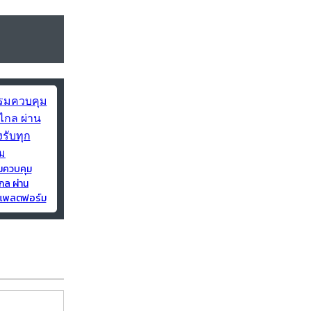
มควบคุม
กล ผ่าน
ุกแพลตฟอร์ม