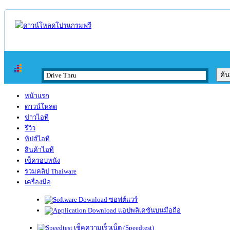
หน้าแรก
ดาวน์โหลด
ข่าวไอที
รีวิว
ทิปส์ไอที
สินค้าไอที
เช็ครอบหนัง
รวมคลิป Thaiware
เครื่องมือ
ซอฟต์แวร์
แอปพลิเคชันบนมือถือ
เช็คความเร็วเน็ต (Speedtest)