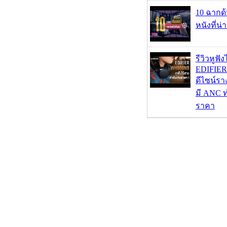
10 ฉากด
หนังที่น่
รีวิวหูฟั
EDIFIE
ดีไซน์รา
มี ANC ท
ราคา