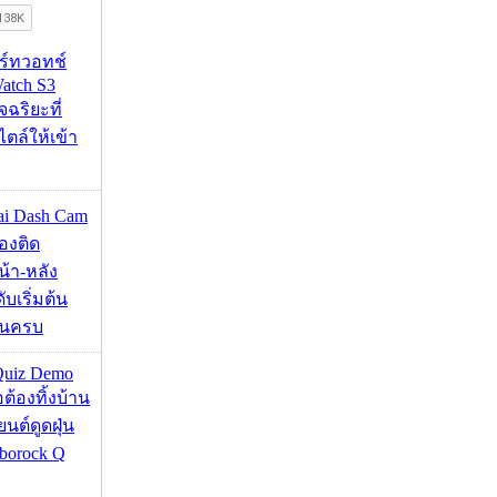
าร์ทวอทช์
atch S3
จฉริยะที่
ไตล์ให้เข้า
mai Dash Cam
องติด
้า-หลัง
บเริ่มต้น
ชันครบ
Quiz Demo
่อต้องทิ้งบ้าน
ยนต์ดูดฝุ่น
borock Q