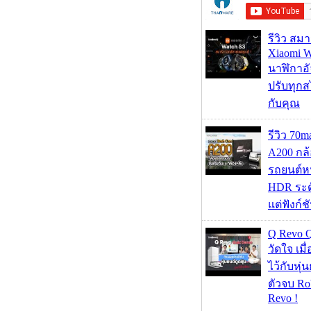
รีวิว สม
Xiaomi W
นาฬิกาอั
ปรับทุกส
กับคุณ
รีวิว 70
A200 กล้
รถยนต์หน
HDR ระดั
แต่ฟังก์
Q Revo 
วัดใจ เมื
ไว้กับหุ่น
ตัวจบ Ro
Revo !