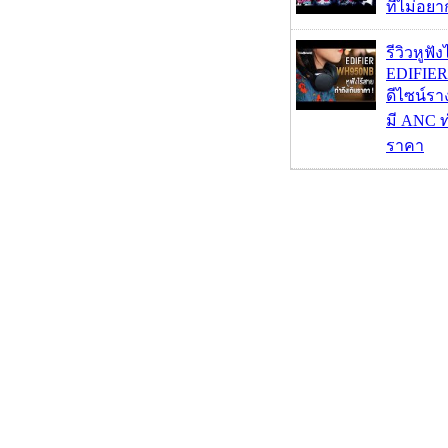
ที่ไม่อย
รีวิวหูฟั
EDIFIE
ดีไซน์รา
มี ANC ท
ราคา