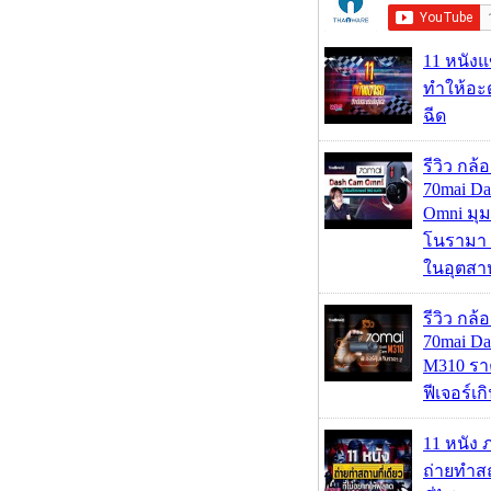
11 หนังแ
ทำให้อะด
ฉีด
รีวิว กล
70mai D
Omni มุ
โนรามา 
ในอุตสา
รีวิว กล
70mai D
M310 รา
ฟีเจอร์เ
11 หนัง 
ถ่ายทำสถ