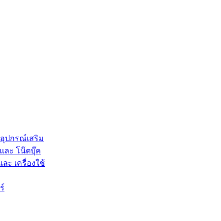
 อุปกรณ์เสริม
และ โน๊ตบุ๊ค
และ เครื่องใช้
ร์