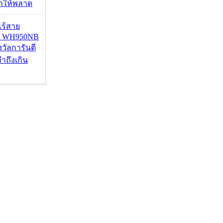
ากให้พลาด
งไร้สาย
R WH950NB
งวัลการันตี
ำถึงเกิน