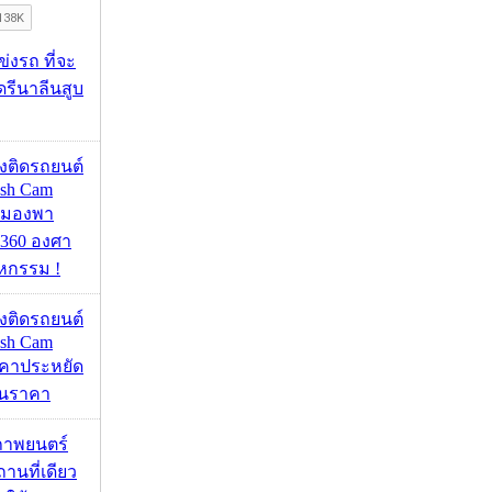
ข่งรถ ที่จะ
รีนาลีนสูบ
้องติดรถยนต์
ash Cam
มมองพา
360 องศา
หกรรม !
้องติดรถยนต์
ash Cam
คาประหยัด
กินราคา
ภาพยนตร์
านที่เดียว