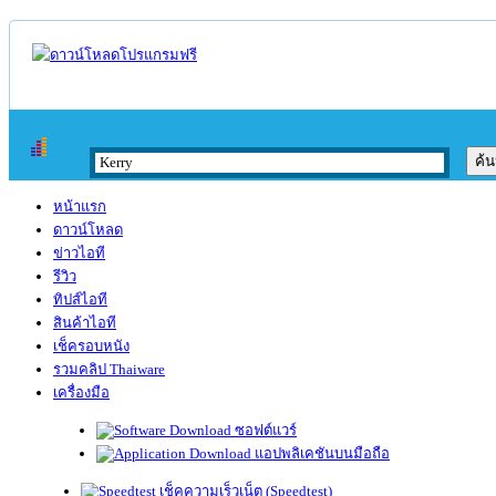
หน้าแรก
ดาวน์โหลด
ข่าวไอที
รีวิว
ทิปส์ไอที
สินค้าไอที
เช็ครอบหนัง
รวมคลิป Thaiware
เครื่องมือ
ซอฟต์แวร์
แอปพลิเคชันบนมือถือ
เช็คความเร็วเน็ต (Speedtest)