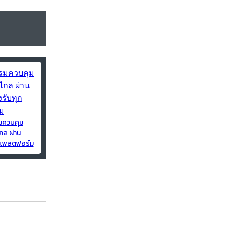
มควบคุม
กล ผ่าน
ุกแพลตฟอร์ม