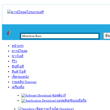
หน้าแรก
ดาวน์โหลด
ข่าวไอที
รีวิว
ทิปส์ไอที
สินค้าไอที
เช็ครอบหนัง
รวมคลิป Thaiware
เครื่องมือ
ซอฟต์แวร์
แอปพลิเคชันบนมือถือ
เช็คความเร็วเน็ต (Speedtest)