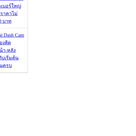
คเบอร์ใหญ่
นราคาไม่
00 บาท
mai Dash Cam
องติด
้า-หลัง
บเริ่มต้น
ชันครบ