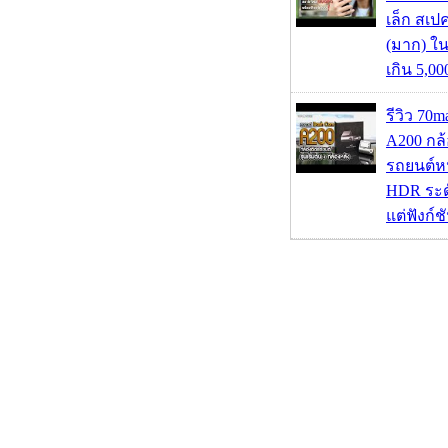
เล็ก สเป
(มาก) ใ
เกิน 5,0
รีวิว 70
A200 กล้
รถยนต์หน
HDR ระดั
แต่ฟังก์