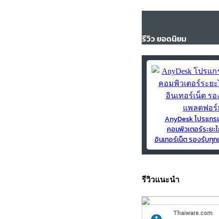
รีวิว ยอดนิยม
AnyDesk โปรแกร
คอมพิวเตอร์ระยะไ
อินเทอร์เน็ต รองรับท
รีวิวแนะนำ