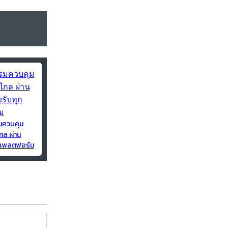
มควบคุม
กล ผ่าน
ุกแพลตฟอร์ม