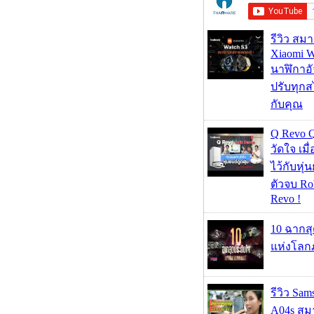
รีวิว สม
Xiaomi W
นาฬิกาอั
ปรับทุกส
กับคุณ
Q Revo 
วัดใจ เมื
ไว้กับหุ่น
ตัวจบ Ro
Revo !
10 ฉากส
แห่งโลก
รีวิว Sa
A04s สมา