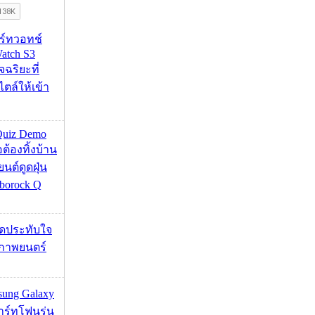
าร์ทวอทช์
atch S3
จฉริยะที่
ไตล์ให้เข้า
Quiz Demo
่อต้องทิ้งบ้าน
ยนต์ดูดฝุ่น
borock Q
ุดประทับใจ
ภาพยนตร์
msung Galaxy
ร์ทโฟนรุ่น