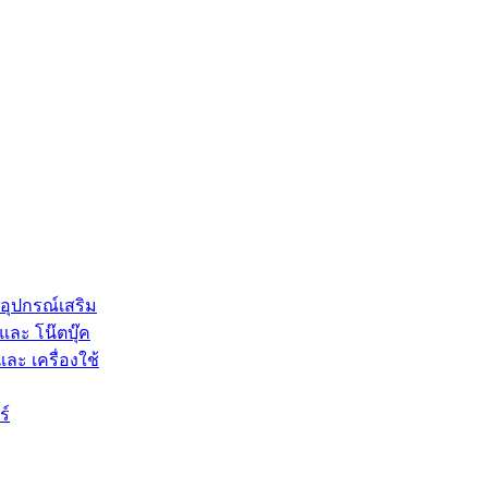
 อุปกรณ์เสริม
และ โน๊ตบุ๊ค
และ เครื่องใช้
ร์