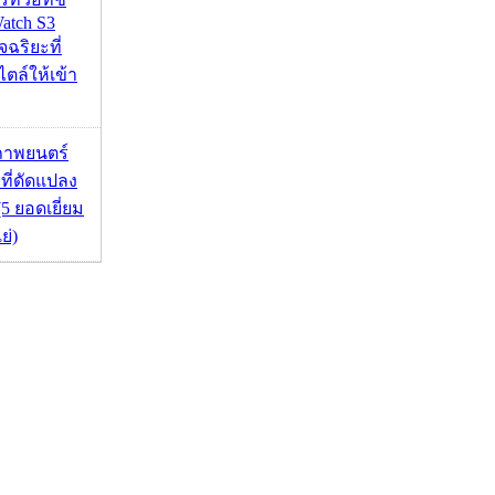
atch S3
จฉริยะที่
ไตล์ให้เข้า
ภาพยนตร์
 ที่ดัดแปลง
5 ยอดเยี่ยม
ย่)