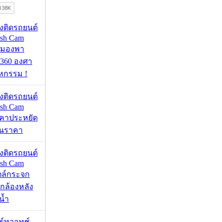
้องติดรถยนต์
ash Cam
มมองพา
360 องศา
หกรรม !
้องติดรถยนต์
ash Cam
คาประหยัด
กินราคา
้องติดรถยนต์
ash Cam
ตล์กระจก
กล้องหลัง
น้ำ
าร์ทวอทช์