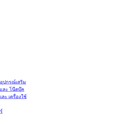
 อุปกรณ์เสริม
และ โน๊ตบุ๊ค
และ เครื่องใช้
ร์