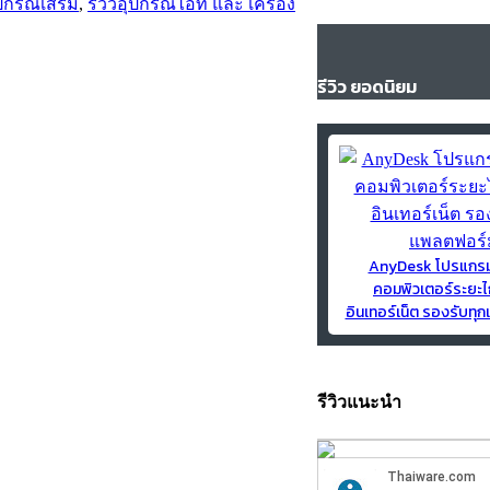
ุปกรณ์เสริม
,
รีวิวอุปกรณ์ไอที และ เครื่อง
รีวิว ยอดนิยม
AnyDesk โปรแกร
คอมพิวเตอร์ระยะไ
อินเทอร์เน็ต รองรับท
รีวิวแนะนำ