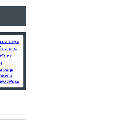
มควบคุม
กล ผ่าน
ุกแพลตฟอร์ม