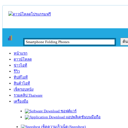
หน้าแรก
ดาวน์โหลด
ข่าวไอที
รีวิว
ทิปส์ไอที
สินค้าไอที
เช็ครอบหนัง
รวมคลิป Thaiware
เครื่องมือ
ซอฟต์แวร์
แอปพลิเคชันบนมือถือ
เช็คความเร็วเน็ต (Speedtest)