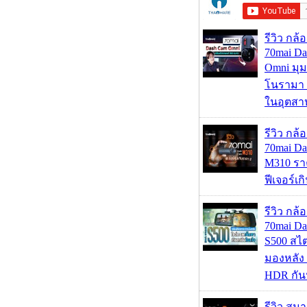
รีวิว กล
70mai D
Omni มุ
โนรามา 
ในอุตสา
รีวิว กล
70mai D
M310 รา
ฟีเจอร์เ
รีวิว กล
70mai D
S500 สไ
มองหลัง 
HDR กัน
รีวิว สม