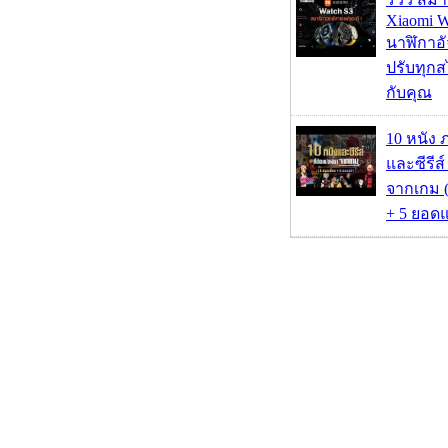
Xiaomi W
นาฬิกาอั
ปรับทุกส
กับคุณ
10 หนัง 
และซีรีส์
จากเกม (
+ 5 ยอดแ