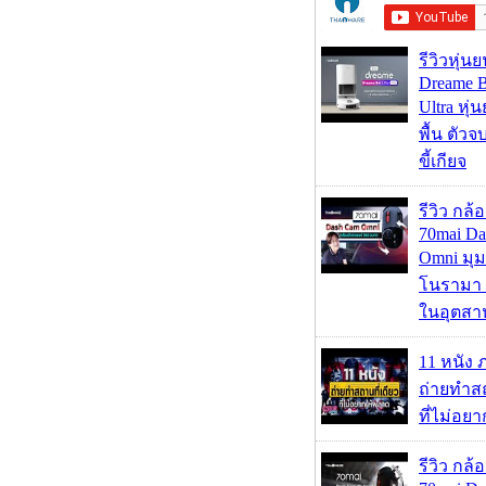
รีวิวหุ่นย
Dreame B
Ultra หุ่น
พื้น ตัว
ขี้เกียจ
รีวิว กล
70mai D
Omni มุ
โนรามา 
ในอุตสา
11 หนัง 
ถ่ายทำสถ
ที่ไม่อย
รีวิว กล