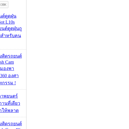
นต์ดูดฝุ่น
ot L10s
ยนต์ดูดฝุ่นถู
จบสำหรับคน
้องติดรถยนต์
ash Cam
มมองพา
360 องศา
หกรรม !
ภาพยนตร์
านที่เดียว
ากให้พลาด
้องติดรถยนต์