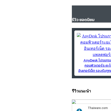
รีวิว ยอดนิยม
AnyDesk โปรแกร
คอมพิวเตอร์ระยะไ
อินเทอร์เน็ต รองรับท
รีวิวแนะนำ