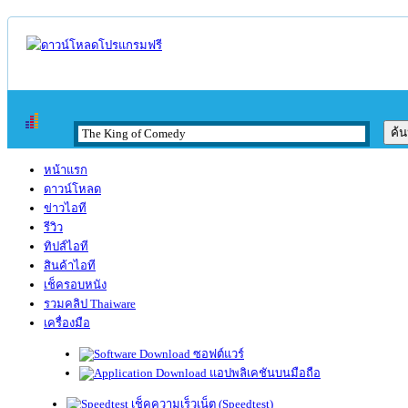
หน้าแรก
ดาวน์โหลด
ข่าวไอที
รีวิว
ทิปส์ไอที
สินค้าไอที
เช็ครอบหนัง
รวมคลิป Thaiware
เครื่องมือ
ซอฟต์แวร์
แอปพลิเคชันบนมือถือ
เช็คความเร็วเน็ต (Speedtest)