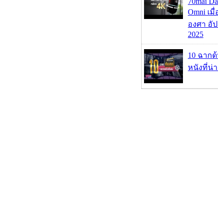
70mai D
Omni เมื
องศา อัป
2025
10 ฉากด
หนังที่น่