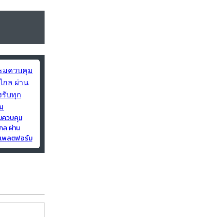
มควบคุม
กล ผ่าน
ุกแพลตฟอร์ม