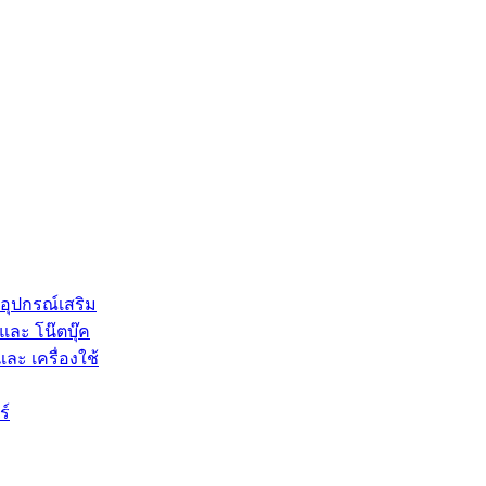
 อุปกรณ์เสริม
และ โน๊ตบุ๊ค
และ เครื่องใช้
ร์