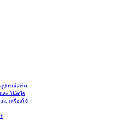
 อุปกรณ์เสริม
และ โน๊ตบุ๊ค
และ เครื่องใช้
ร์