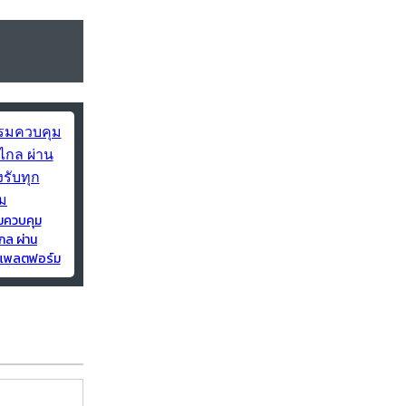
มควบคุม
กล ผ่าน
ุกแพลตฟอร์ม