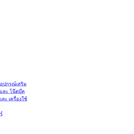
 อุปกรณ์เสริม
และ โน๊ตบุ๊ค
และ เครื่องใช้
ร์