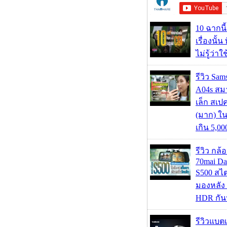
10 ฉากนี
เรื่องนั้น
ไม่รู้ว่าใ
รีวิว Sa
A04s สมา
เล็ก สเป
(มาก) ใ
เกิน 5,0
รีวิว กล
70mai D
S500 สไ
มองหลัง 
HDR กัน
รีวิวแบต