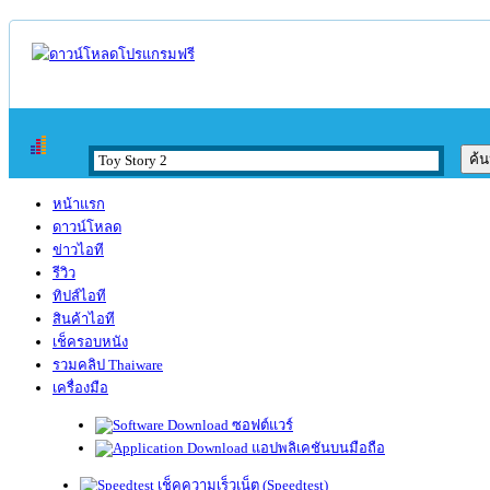
หน้าแรก
ดาวน์โหลด
ข่าวไอที
รีวิว
ทิปส์ไอที
สินค้าไอที
เช็ครอบหนัง
รวมคลิป Thaiware
เครื่องมือ
ซอฟต์แวร์
แอปพลิเคชันบนมือถือ
เช็คความเร็วเน็ต (Speedtest)