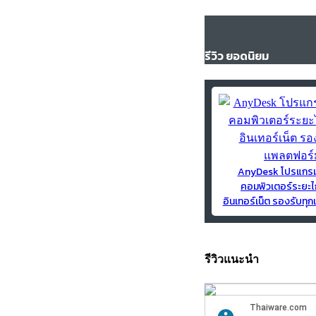
รีวิว ยอดนิยม
AnyDesk โปรแกร
คอมพิวเตอร์ระยะไ
อินเทอร์เน็ต รองรับท
รีวิวแนะนำ