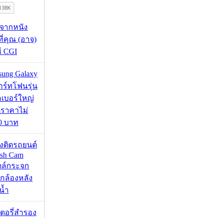
้จากหนัง
 ที่คุณ (อาจ)
ช้ CGI
msung Galaxy
ร์ทโฟนรุ่น
คเบอร์ใหญ่
นราคาไม่
00 บาท
้องติดรถยนต์
ash Cam
ตล์กระจก
กล้องหลัง
น้ำ
เตอรี่สำรอง