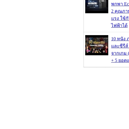
พกพา Eco
2 คุณภา
แรง ใช้กั
ไฟฟ้าได้
10 หนัง 
และซีรีส์
จากเกม (
+ 5 ยอดแ