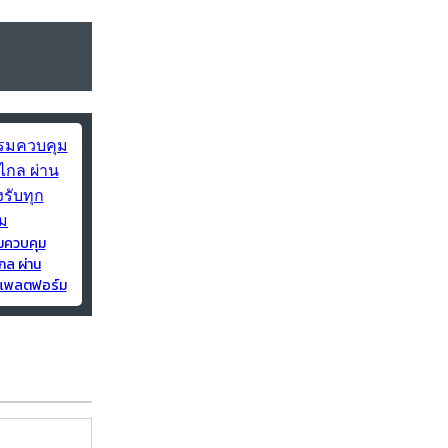
มควบคุม
กล ผ่าน
ุกแพลตฟอร์ม