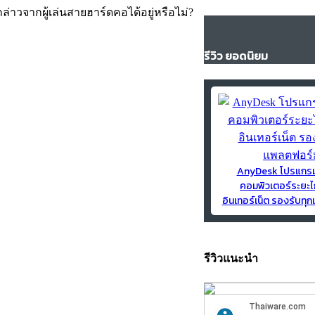
ล่าวจากผู้เล่นสายฮาร์ดคอได้อยู่หรือไม่?
รีวิว ยอดนิยม
AnyDesk โปรแกร
คอมพิวเตอร์ระยะไ
อินเทอร์เน็ต รองรับท
รีวิวแนะนำ