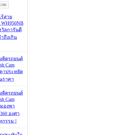
งไร้สาย
R WH950NB
งวัลการันตี
ำถึงเกิน
้องติดรถยนต์
ash Cam
คาประหยัด
กินราคา
้องติดรถยนต์
ash Cam
มมองพา
360 องศา
หกรรม !
ุดประทับใจ