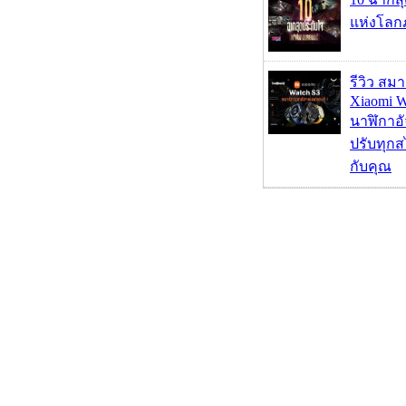
แห่งโลก
รีวิว สม
Xiaomi W
นาฬิกาอั
ปรับทุกส
กับคุณ