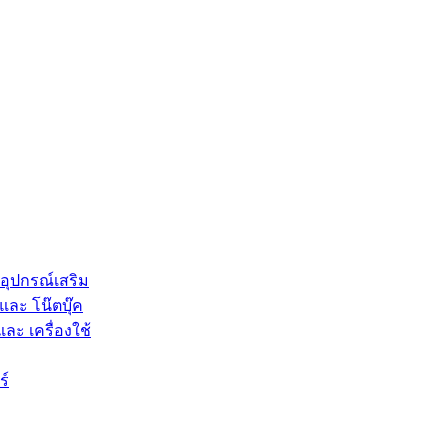
 อุปกรณ์เสริม
และ โน๊ตบุ๊ค
และ เครื่องใช้
ร์