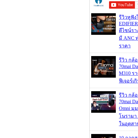
รีวิวหูฟั
EDIFIE
ดีไซน์รา
มี ANC ท
ราคา
รีวิว กล
70mai D
M310 รา
ฟีเจอร์เ
รีวิว กล
70mai D
Omni มุ
โนรามา 
ในอุตสา
10 ฉากส