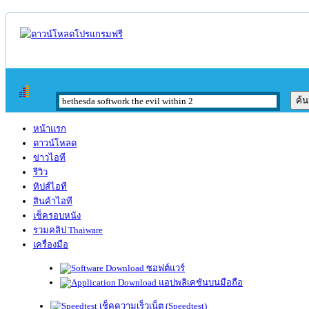
หน้าแรก
ดาวน์โหลด
ข่าวไอที
รีวิว
ทิปส์ไอที
สินค้าไอที
เช็ครอบหนัง
รวมคลิป Thaiware
เครื่องมือ
ซอฟต์แวร์
แอปพลิเคชันบนมือถือ
เช็คความเร็วเน็ต (Speedtest)