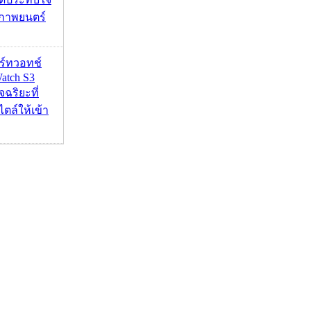
ภาพยนตร์
าร์ทวอทช์
atch S3
จฉริยะที่
ไตล์ให้เข้า