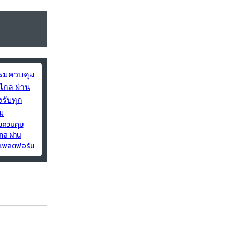
มควบคุม
กล ผ่าน
ุกแพลตฟอร์ม