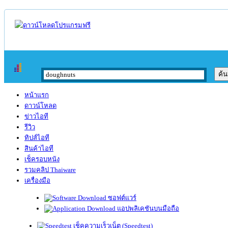
หน้าแรก
ดาวน์โหลด
ข่าวไอที
รีวิว
ทิปส์ไอที
สินค้าไอที
เช็ครอบหนัง
รวมคลิป Thaiware
เครื่องมือ
ซอฟต์แวร์
แอปพลิเคชันบนมือถือ
เช็คความเร็วเน็ต (Speedtest)