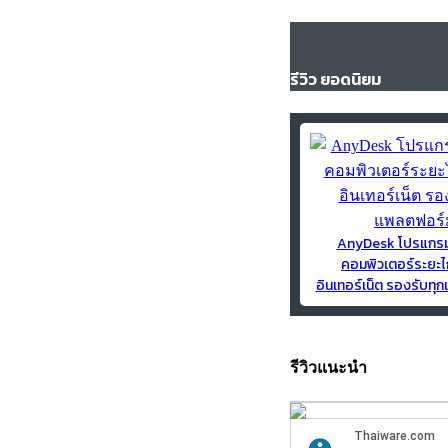
รีวิว ยอดนิยม
AnyDesk โปรแกร
คอมพิวเตอร์ระยะไ
อินเทอร์เน็ต รองรับท
รีวิวแนะนำ