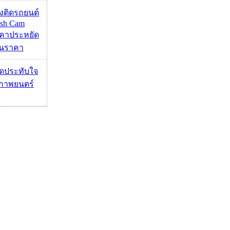
้องติดรถยนต์
ash Cam
คาประหยัด
กินราคา
ุดประทับใจ
ภาพยนตร์