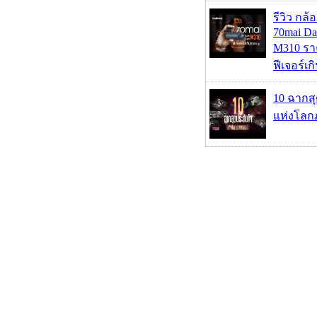
รีวิว กล
70mai D
M310 รา
ฟีเจอร์เ
10 ฉากส
แห่งโลก