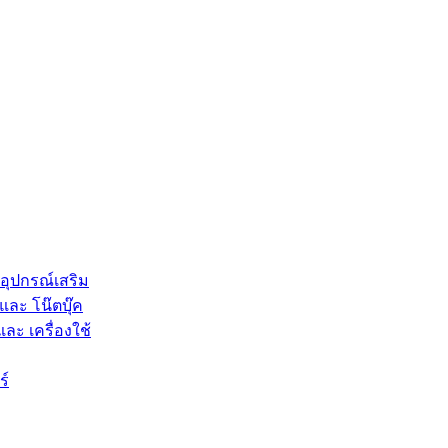
 อุปกรณ์เสริม
และ โน๊ตบุ๊ค
และ เครื่องใช้
ร์