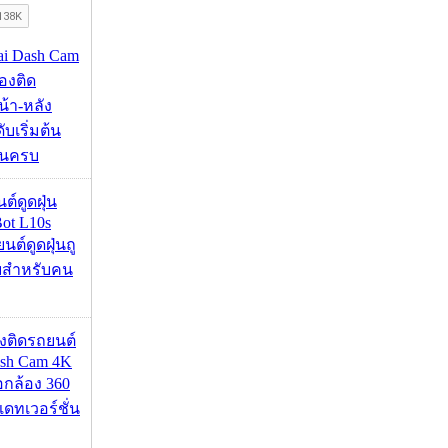
mai Dash Cam
องติด
้า-หลัง
บเริ่มต้น
ชันครบ
นต์ดูดฝุ่น
ot L10s
ยนต์ดูดฝุ่นถู
จบสำหรับคน
้องติดรถยนต์
ash Cam 4K
่อกล้อง 360
เดทเวอร์ชั่น