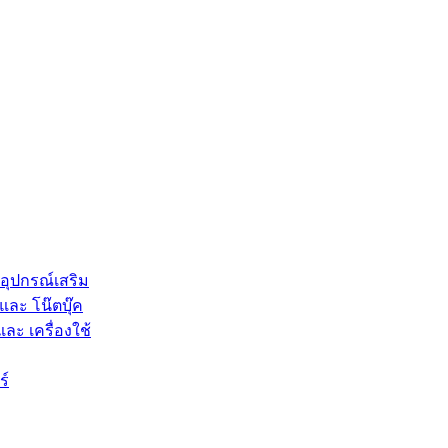
 อุปกรณ์เสริม
และ โน๊ตบุ๊ค
และ เครื่องใช้
ร์