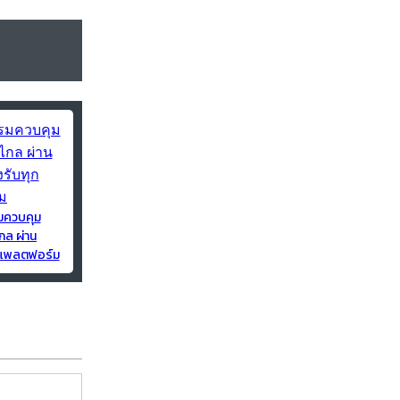
มควบคุม
กล ผ่าน
ุกแพลตฟอร์ม