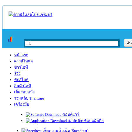
หน้าแรก
ดาวน์โหลด
ข่าวไอที
รีวิว
ทิปส์ไอที
สินค้าไอที
เช็ครอบหนัง
รวมคลิป Thaiware
เครื่องมือ
ซอฟต์แวร์
แอปพลิเคชันบนมือถือ
เช็คความเร็วเน็ต (Speedtest)