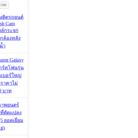
้องติดรถยนต์
ash Cam
ตล์กระจก
กล้องหลัง
น้ำ
msung Galaxy
ร์ทโฟนรุ่น
คเบอร์ใหญ่
นราคาไม่
00 บาท
ภาพยนตร์
 ที่ดัดแปลง
5 ยอดเยี่ยม
ย่)