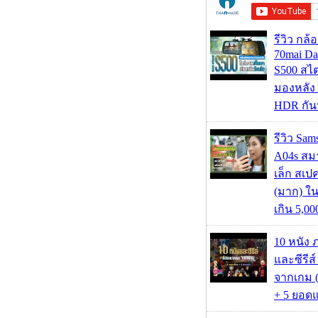
รีวิว กล
70mai D
S500 สไ
มองหลัง 
HDR กัน
รีวิว Sa
A04s สมา
เล็ก สเป
(มาก) ใ
เกิน 5,0
10 หนัง 
และซีรีส์
จากเกม (
+ 5 ยอดแ