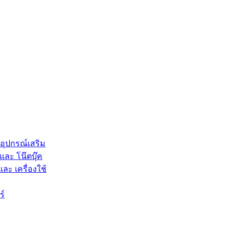
 อุปกรณ์เสริม
และ โน๊ตบุ๊ค
และ เครื่องใช้
ร์