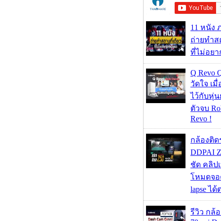
11 หนัง 
ถ่ายทำสถ
ที่ไม่อย
Q Revo 
วัดใจ เมื
ไว้กับหุ่น
ตัวจบ Ro
Revo !
กล้องติด
DDPAI Z
ชัด คลิป
โหมดจอด
lapse ได
รีวิว กล