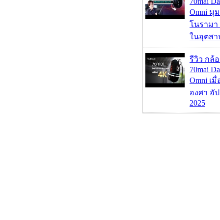
70mai D
Omni มุ
โนรามา 
ในอุตสา
รีวิว กล
70mai D
Omni เมื
องศา อัป
2025