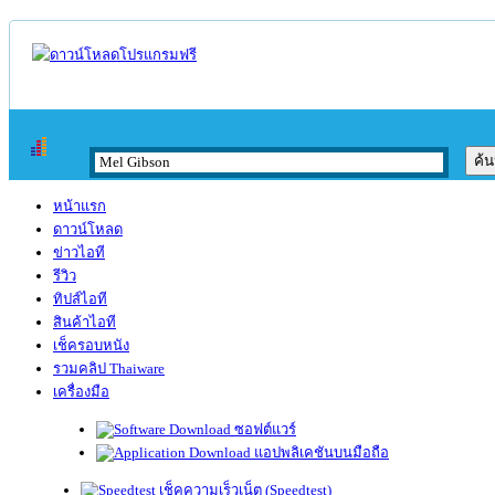
หน้าแรก
ดาวน์โหลด
ข่าวไอที
รีวิว
ทิปส์ไอที
สินค้าไอที
เช็ครอบหนัง
รวมคลิป Thaiware
เครื่องมือ
ซอฟต์แวร์
แอปพลิเคชันบนมือถือ
เช็คความเร็วเน็ต (Speedtest)