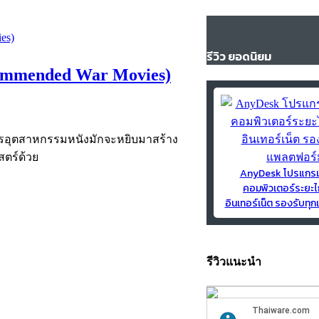
รีวิว ยอดนิยม
ecommended War Movies)
ารอุตสาหกรรมหนังมักจะหยิบมาสร้าง
สตร์ด้วย
AnyDesk โปรแกร
คอมพิวเตอร์ระยะไ
อินเทอร์เน็ต รองรับท
รีวิวแนะนำ