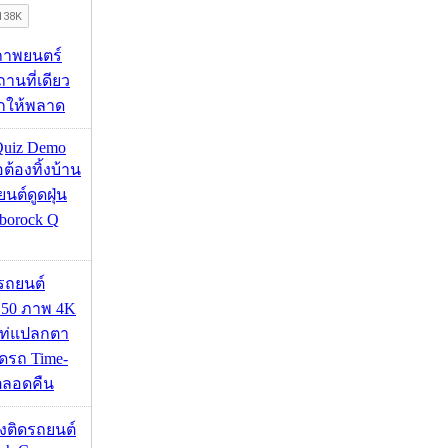
ภาพยนตร์
านที่เดียว
ากให้พลาด
Quiz Demo
่อต้องทิ้งบ้าน
ยนต์ดูดฝุ่น
borock Q
รถยนต์
50 ภาพ 4K
เท่แปลกตา
รถ Time-
้ตลอดคืน
้องติดรถยนต์