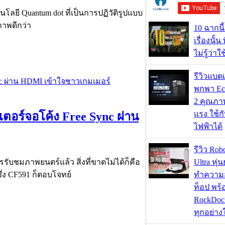
โลยี Quantum dot ที่เป็นการปฏิวัติรูปแบบ
ภาพดีกว่า
10 ฉากนี
เรื่องนั้น
ไม่รู้ว่าใ
รีวิวแบต
พกพา Eco
2 คุณภา
แรง ใช้กั
เตอร์จอโค้ง Free Sync ผ่าน
ไฟฟ้าได้
รีวิว Rob
Ultra หุ่
รรับชมภาพยนตร์แล้ว สิ่งที่ขาดไม่ได้ก็คือ
ทำความ
ึ่ง CF591 ก็ตอบโจทย์
ท็อป พร้
RockDock
ทุกอย่างใ