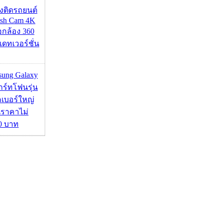
้องติดรถยนต์
ash Cam 4K
่อกล้อง 360
เดทเวอร์ชั่น
msung Galaxy
ร์ทโฟนรุ่น
คเบอร์ใหญ่
นราคาไม่
00 บาท