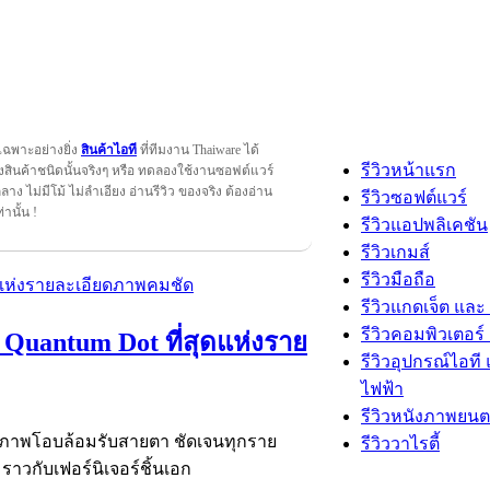
เฉพาะอย่างยิ่ง
สินค้าไอที
ที่ทีมงาน Thaiware ได้
รีวิวหน้าแรก
สินค้าชนิดนั้นจริงๆ หรือ ทดลองใช้งานซอฟต์แวร์
กลาง ไม่มีโม้ ไม่ลำเอียง อ่านรีวิว ของจริง ต้องอ่าน
รีวิวซอฟต์แวร์
ท่านั้น !
รีวิวแอปพลิเคชัน
รีวิวเกมส์
รีวิวมือถือ
รีวิวแกดเจ็ต และ
รีวิวคอมพิวเตอร์ 
 Quantum Dot ที่สุดแห่งราย
รีวิวอุปกรณ์ไอที 
ไฟฟ้า
รีวิวหนังภาพยนต
้ภาพโอบล้อมรับสายตา ชัดเจนทุกราย
รีวิววาไรตี้
าวกับเฟอร์นิเจอร์ชิ้นเอก