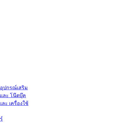
 อุปกรณ์เสริม
และ โน๊ตบุ๊ค
และ เครื่องใช้
ร์