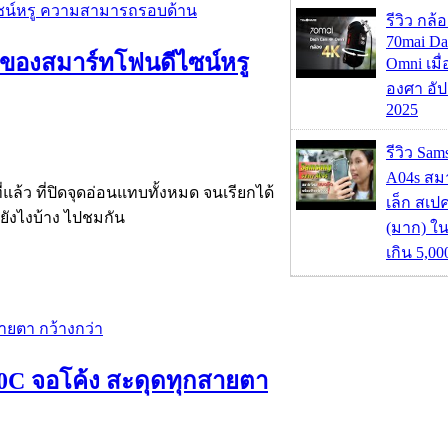
รีวิว กล
70mai D
้งของสมาร์ทโฟนดีไซน์หรู
Omni เมื
องศา อัป
2025
รีวิว Sa
A04s สมา
แล้ว ที่ปิดจุดอ่อนแทบทั้งหมด จนเรียกได้
เล็ก สเป
ยังไงบ้าง ไปชมกัน
(มาก) ใ
เกิน 5,0
790C จอโค้ง สะดุดทุกสายตา