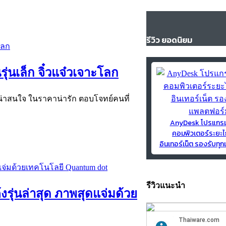
รีวิว ยอดนิยม
ุ่นเล็ก จิ๋วแจ๋วเจาะโลก
ติน่าสนใจ ในราคาน่ารัก ตอบโจทย์คนที่
AnyDesk โปรแกร
คอมพิวเตอร์ระยะไ
อินเทอร์เน็ต รองรับท
รีวิวแนะนำ
รุ่นล่าสุด ภาพสุดแจ่มด้วย