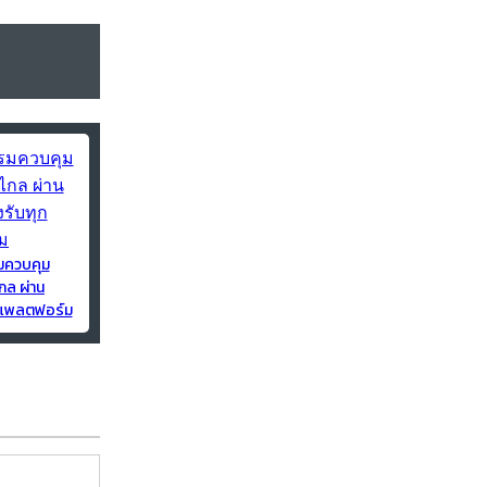
มควบคุม
กล ผ่าน
ุกแพลตฟอร์ม