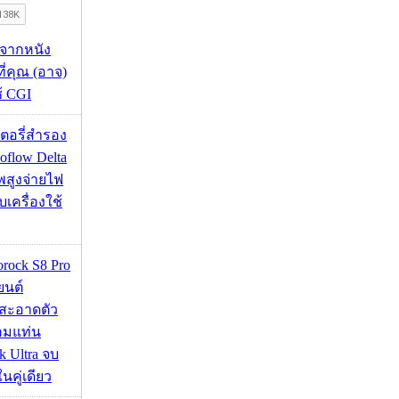
้จากหนัง
 ที่คุณ (อาจ)
ช้ CGI
เตอรี่สำรอง
flow Delta
พสูงจ่ายไฟ
บเครื่องใช้
orock S8 Pro
นยนต์
สะอาดตัว
อมแท่น
 Ultra จบ
นคู่เดียว