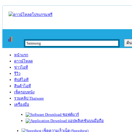
หน้าแรก
ดาวน์โหลด
ข่าวไอที
รีวิว
ทิปส์ไอที
สินค้าไอที
เช็ครอบหนัง
รวมคลิป Thaiware
เครื่องมือ
ซอฟต์แวร์
แอปพลิเคชันบนมือถือ
เช็คความเร็วเน็ต (Speedtest)