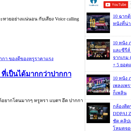
10 ฉากด
ยอย่างแน่นอน กับเสียง Voice calling
หนังที่น่
10 หนัง 
และซีรีส์
จากเกม (
+ 5 ยอดแ
่ ที่เป็นได้มากกว่าปากกา
10 หนัง 
เพลงเพราะ
ก็เพลิน
ากได้อยากโดนมากๆ หรูหรา แบตฯ อึด ปากกา
กล้องติด
DDPAI Z
ชัด คลิป
โหมดจอด