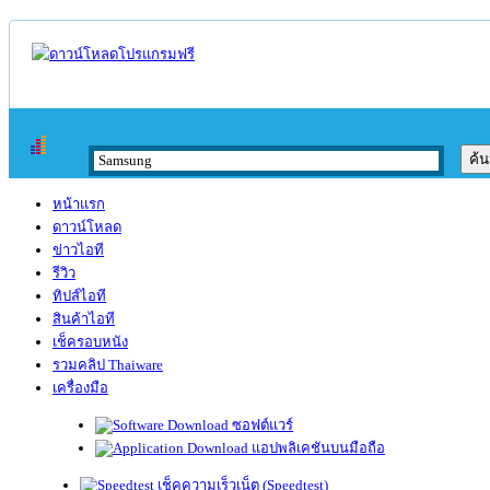
หน้าแรก
ดาวน์โหลด
ข่าวไอที
รีวิว
ทิปส์ไอที
สินค้าไอที
เช็ครอบหนัง
รวมคลิป Thaiware
เครื่องมือ
ซอฟต์แวร์
แอปพลิเคชันบนมือถือ
เช็คความเร็วเน็ต (Speedtest)