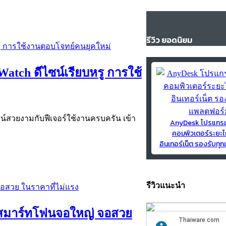
รีวิว ยอดนิยม
atch ดีไซน์เรียบหรู การใช้
ซน์สวยงามกับฟีเจอร์ใช้งานครบครัน เข้า
AnyDesk โปรแกร
คอมพิวเตอร์ระยะไ
อินเทอร์เน็ต รองรับท
รีวิวแนะนำ
อลสมาร์ทโฟนจอใหญ่ จอสวย