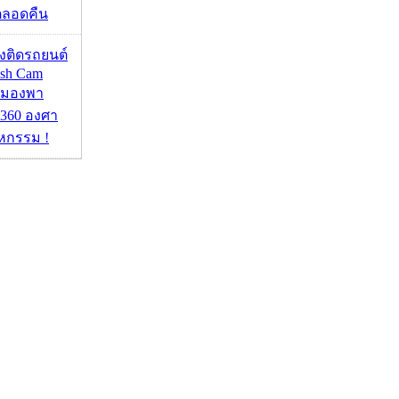
้ตลอดคืน
้องติดรถยนต์
ash Cam
มมองพา
360 องศา
หกรรม !