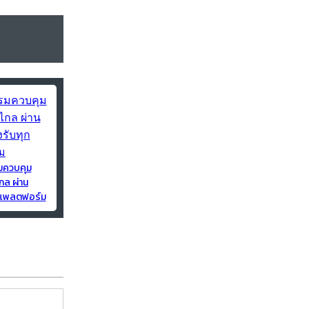
มควบคุม
กล ผ่าน
ุกแพลตฟอร์ม