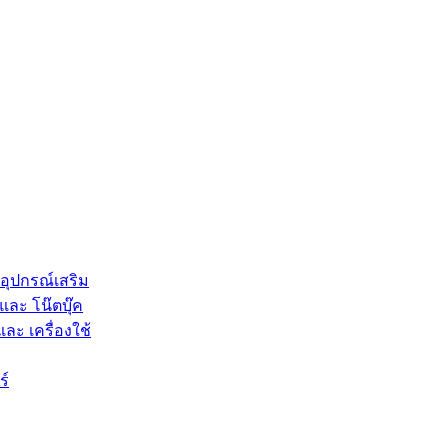
 อุปกรณ์เสริม
และ โน๊ตบุ๊ค
และ เครื่องใช้
ร์