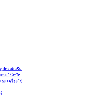
 อุปกรณ์เสริม
และ โน๊ตบุ๊ค
และ เครื่องใช้
ร์