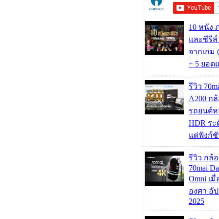
10 หนัง 
และซีรีส์
จากเกม (
+ 5 ยอดแ
รีวิว 70
A200 กล้
รถยนต์หน
HDR ระดั
แต่ฟังก์
รีวิว กล
70mai D
Omni เมื
องศา อัป
2025