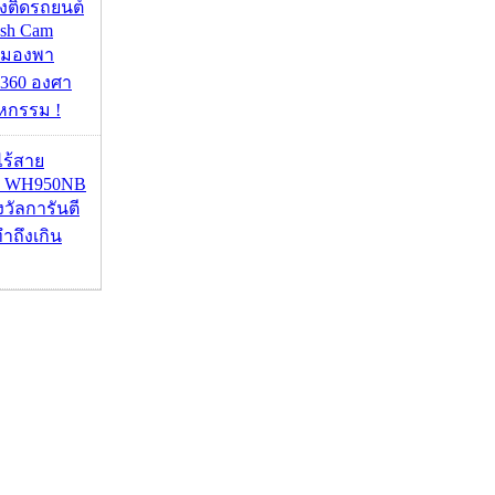
้องติดรถยนต์
ash Cam
มมองพา
360 องศา
หกรรม !
งไร้สาย
R WH950NB
งวัลการันตี
ำถึงเกิน