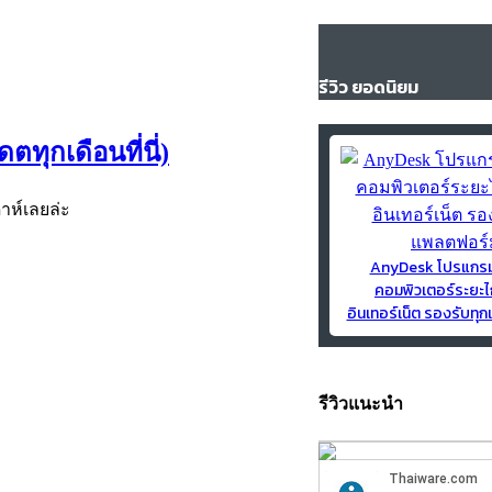
รีวิว ยอดนิยม
ทุกเดือนที่นี่)
ห์เลยล่ะ
AnyDesk โปรแกร
คอมพิวเตอร์ระยะไ
อินเทอร์เน็ต รองรับท
รีวิวแนะนำ