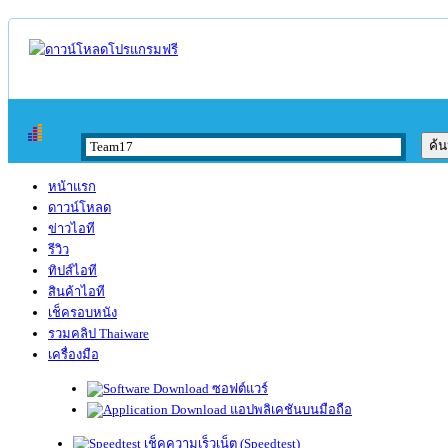
หน้าแรก
ดาวน์โหลด
ข่าวไอที
รีวิว
ทิปส์ไอที
สินค้าไอที
เช็ครอบหนัง
รวมคลิป Thaiware
เครื่องมือ
ซอฟต์แวร์
แอปพลิเคชันบนมือถือ
เช็คความเร็วเน็ต (Speedtest)