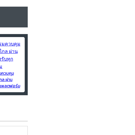
มควบคุม
กล ผ่าน
ุกแพลตฟอร์ม