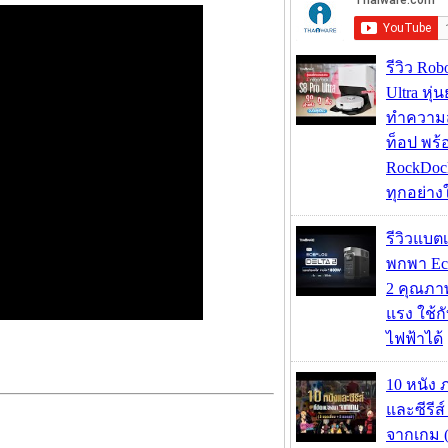
รีวิว Rob
Ultra หุ่
ทำความ
ท็อป พร้
RockDock
ทุกอย่างใ
รีวิวแบต
พกพา Eco
2 คุณภา
แรง ใช้กั
ไฟฟ้าได้
10 หนัง 
และซีรีส์
จากเกม (