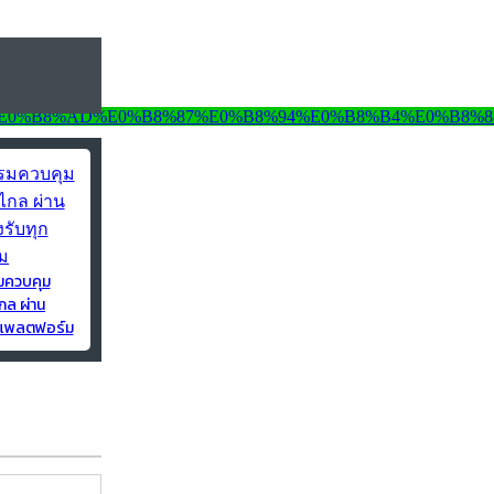
มควบคุม
กล ผ่าน
ุกแพลตฟอร์ม