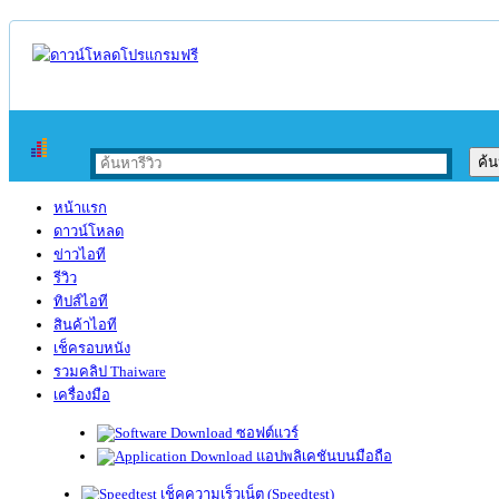
หน้าแรก
ดาวน์โหลด
ข่าวไอที
รีวิว
ทิปส์ไอที
สินค้าไอที
เช็ครอบหนัง
รวมคลิป Thaiware
เครื่องมือ
ซอฟต์แวร์
แอปพลิเคชันบนมือถือ
เช็คความเร็วเน็ต (Speedtest)