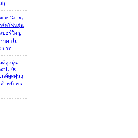
ย่)
msung Galaxy
ร์ทโฟนรุ่น
คเบอร์ใหญ่
นราคาไม่
00 บาท
นต์ดูดฝุ่น
ot L10s
ยนต์ดูดฝุ่นถู
จบสำหรับคน