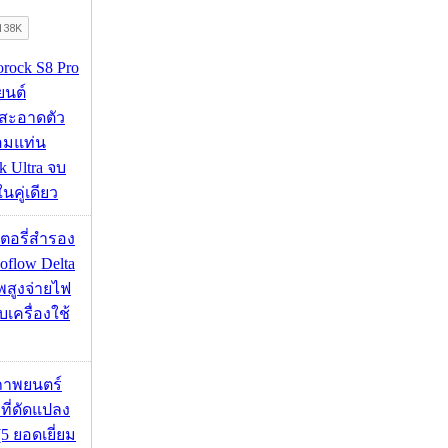
orock S8 Pro
นยนต์
สะอาดตัว
อมแท่น
 Ultra จบ
นคู่เดียว
เตอรี่สำรอง
flow Delta
พสูงจ่ายไฟ
บเครื่องใช้
ภาพยนตร์
 ที่ดัดแปลง
5 ยอดเยี่ยม