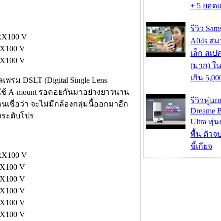
+ 5 ยอดแ
รีวิว Sa
A04s สมา
เล็ก สเป
(มาก) ใ
เกิน 5,0
ูลเฟรม DSLT (Digital Single Lens
y ที่ใช้ A-mount รอคอยกันมาอย่างยาวนาน
รีวิวหุ่นย
ชื่อว่า จะไม่มีกล้องกลุ่มนี้ออกมาอีก
Dreame B
องระดับโปร
Ultra หุ่น
พื้น ตัว
ขี้เกียจ