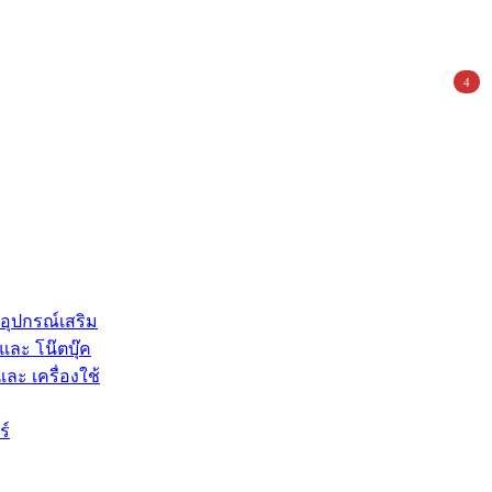
4
 อุปกรณ์เสริม
และ โน๊ตบุ๊ค
และ เครื่องใช้
ร์