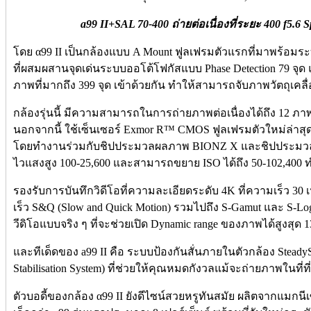
a99 II+SAL 70-400 ถ่ายต่อเนื่องที่ระยะ 400 f5.6 
โดย α99 II เป็นกล้องแบบ A Mount ฟูลเฟรมตัวแรกที่มาพร้อม
ที่ผสมผสานจุดเด่นระบบออโต้โฟกัสแบบ Phase Detection 79 จุด
ภาพที่มากถึง 399 จุด เข้าด้วยกัน ทำให้สามารถจับภาพวัตถุเคล
กล้องรุ่นนี้ มีความสามารถในการถ่ายภาพต่อเนื่องได้ถึง 12 ภาพต่
นอกจากนี้ ใช้เซ็นเซอร์ Exmor R™ CMOS ฟูลเฟรมตัวใหม่ล่าสุด
โดยทำงานร่วมกับชิปประมวลผลภาพ BIONZ X และชิปประมวลผลร
ไวแสงสูง 100-25,600 และสามารถขยาย ISO ได้ถึง 50-102,4
รองรับการบันทึกวิดีโอที่ความละเอียดระดับ 4K ที่ความเร็ว 
เร็ว S&Q (Slow and Quick Motion) รวมไปถึง S-Gamut และ S-Lo
วีดิโอแบบจริง ๆ ที่จะช่วยเปิด Dynamic range ของภาพได้สูงสุด 
และทีเด็ดของ a99 II คือ ระบบป้องกันสั่นภายในตัวกล้อง SteadyS
Stabilisation System) ที่ช่วยให้คุณหมดกังวลแม้จะถ่ายภาพในที่ท
ตัวบอดี้ของกล้อง α99 II ยังดีไซน์สวยหรูทันสมัย ผลิตจากแมก