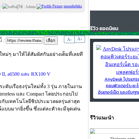
 :
moonlightkz
รีวิว ยอดนิยม
-
A
A
+
้ :
ๆ มาให้ได้สัมผัสกันอย่างเต็มที่เลยที
AnyDesk โปรแกร
คอมพิวเตอร์ระยะไ
ดับเรือธงรุ่นใหม่ทั้ง 3 รุ่น ภายในงาน
อินเทอร์เน็ต รองรับท
 Mirrorless และ Compact โดยประกอบไป
้อมกับเทคโนโลยีชิปประมวลผลรุ่นล่าสุด
แบบมากยิ่งขึ้น ซึ่งแต่ละตัวจะมีจุดเด่น
รีวิวแนะนำ