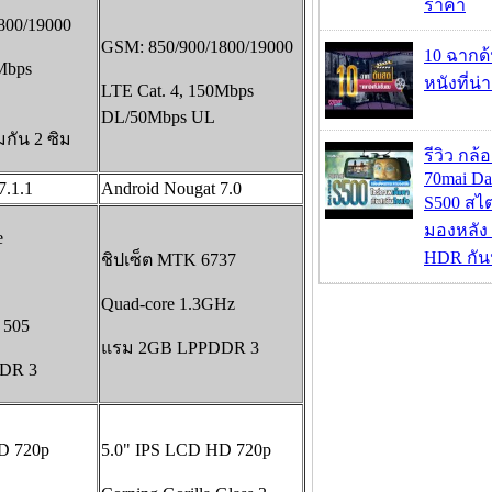
ราคา
800/19000
GSM: 850/900/1800/19000
10 ฉากด
Mbps
หนังที่น่
LTE Cat. 4, 150Mbps
DL/50Mbps UL
กัน 2 ซิม
รีวิว กล
70mai D
7.1.1
Android Nougat 7.0
S500 สไ
มองหลัง 
e
HDR กัน
ชิปเซ็ต MTK 6737
Quad-core 1.3GHz
 505
แรม 2GB LPPDDR 3
DR 3
D 720p
5.0" IPS LCD HD 720p