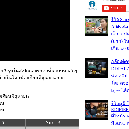
รีวิว Sa
A04s สมา
เล็ก สเป
(มาก) ใ
เกิน 5,0
กล้องติด
DDPAI Z
ถึง 3 รุ่นในสเปกและราคาที่น่าคบหาสุดๆ
ชัด คลิป
ำหน่ายในไทยช่วงเดือนมิถุนายน ราย
โหมดจอด
lapse ได
งเดือนมิถุนายน
ายน
รีวิวหูฟั
EDIFIE
ายน
ดีไซน์รา
 5
Nokia 3
มี ANC ท