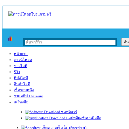
หน้าแรก
ดาวน์โหลด
ข่าวไอที
รีวิว
ทิปส์ไอที
สินค้าไอที
เช็ครอบหนัง
รวมคลิป Thaiware
เครื่องมือ
ซอฟต์แวร์
แอปพลิเคชันบนมือถือ
เช็คความเร็วเน็ต (Speedtest)