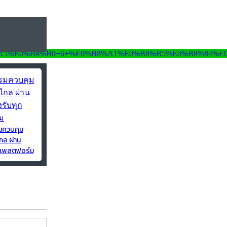
มควบคุม
กล ผ่าน
ุกแพลตฟอร์ม