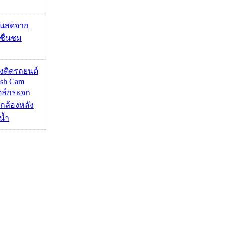
้นสดจาก
าชื่นชม
้องติดรถยนต์
ash Cam
ตล์กระจก
กล้องหลัง
น้ำ