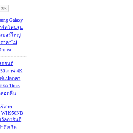
msung Galaxy
ร์ทโฟนรุ่น
คเบอร์ใหญ่
นราคาไม่
00 บาท
รถยนต์
50 ภาพ 4K
เท่แปลกตา
รถ Time-
้ตลอดคืน
งไร้สาย
R WH950NB
งวัลการันตี
ำถึงเกิน