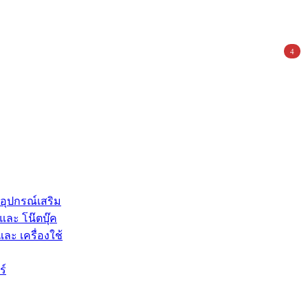
4
 อุปกรณ์เสริม
และ โน๊ตบุ๊ค
และ เครื่องใช้
ร์